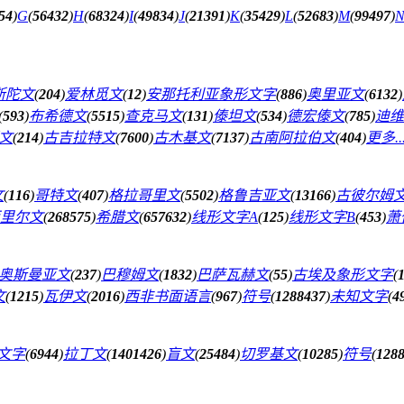
54
)
G
(
56432
)
H
(
68324
)
I
(
49834
)
J
(
21391
)
K
(
35429
)
L
(
52683
)
M
(
99497
)
斯陀文
(
204
)
爱林觅文
(
12
)
安那托利亚象形文字
(
886
)
奥里亚文
(
6132
)
(
593
)
布希德文
(
5515
)
查克马文
(
131
)
傣坦文
(
534
)
德宏傣文
(
785
)
迪维
文
(
214
)
古吉拉特文
(
7600
)
古木基文
(
7137
)
古南阿拉伯文
(
404
)
更多..
文
(
116
)
哥特文
(
407
)
格拉哥里文
(
5502
)
格鲁吉亚文
(
13166
)
古彼尔姆
里尔文
(
268575
)
希腊文
(
657632
)
线形文字A
(
125
)
线形文字B
(
453
)
萧
奥斯曼亚文
(
237
)
巴穆姆文
(
1832
)
巴萨瓦赫文
(
55
)
古埃及象形文字
(
文
(
1215
)
瓦伊文
(
2016
)
西非书面语言
(
967
)
符号
(
1288437
)
未知文字
(
4
文字
(
6944
)
拉丁文
(
1401426
)
盲文
(
25484
)
切罗基文
(
10285
)
符号
(
128