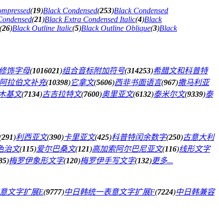
ompressed
(
19
)
Black Condensed
(
253
)
Black Condensed
 Condensed
(
21
)
Black Extra Condensed Italic
(
4
)
Black
(
26
)
Black Outline Italic
(
5
)
Black Outline Oblique
(
3
)
Black
修饰字母
(
1016021
)
组合音标附加符号
(
314253
)
希腊文和科普特
阿拉伯文补充
(
10398
)
它拿文
(
5606
)
西非书面语言
(
967
)
撒马利亚
木基文
(
7134
)
古吉拉特文
(
7600
)
奥里亚文
(
6132
)
泰米尔文
(
9339
)
泰
(
291
)
利西亚文
(
390
)
卡里亚文
(
425
)
科普特闰余数字
(
250
)
古意大利
色治文
(
115
)
爱尔巴桑文
(
121
)
高加索阿尔巴尼亚文
(
116
)
线形文字
85
)
梅罗伊象形文字
(
120
)
梅罗伊手写文字
(
132
)
更多...
意文字扩展E
(
9777
)
中日韩统一表意文字扩展F
(
7224
)
中日韩兼容