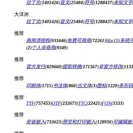
拉丁文
(
1401426
)
盲文
(
25484
)
符号
(
1288437
)
未知文字
大洋洲
拉丁文
(
1401426
)
盲文
(
25484
)
符号
(
1288437
)
未知文字
推荐
商用须授权
(
931646
)
免费可商用
(
72261
)
MacOS系统
(
2
)
个人非商用
(
9349
)
推荐
官方发行
(
829660
)
提取转换
(
171567
)
非官方修改
(
113
推荐
印刷体
(
1715
)
书法体
(
860
)
古文体
(
3
)
图标
(
1229
)
条形码
推荐
TTF
(
757453
)
OTF
(
232673
)
TTC
(
22421
)
FON
(
5333
)
推荐
安装嵌入
(
733623
)
预览和打印嵌入
(
128950
)
可编辑嵌