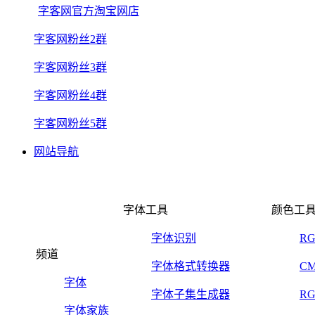
字客网官方淘宝网店
字客网粉丝2群
字客网粉丝3群
字客网粉丝4群
字客网粉丝5群
网站导航
字体工具
颜色工
字体识别
R
频道
字体格式转换器
C
字体
字体子集生成器
R
字体家族