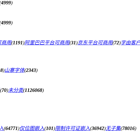
(
4999
)
(
4999
)
可商用
(
1191
)
阿里巴巴平台可商用
(
31
)
京东平台可商用
(
72
)
字由客
18
)
山寨字体
(
2343
)
(
70
)
未分类
(
1126068
)
入
(
64771
)
仅位图嵌入
(
101
)
限制许可证嵌入
(
36942
)
无子集
(
78016
)