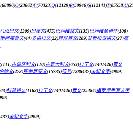
N
(
68896
)
O
(
23662
)
P
(
70323
)
Q
(
12129
)
R
(
50946
)
S
(
112141
)
T
(
85558
)
U
(
2
八思巴文
(
1309
)
巴厘文
(
475
)
巴列维铭文
(
135
)
巴列维圣诗体
(
108
)
斯阿库鲁文
(
44
)
多格拉文
(
22
)
腓尼基文
(
289
)
甘贾拉贡德文
(
27
)
高
.
文
(
111
)
古匈牙利文
(
110
)
古意大利文
(
653
)
拉丁文
(
1401426
)
盲文
伯纳文
(
273
)
亚美尼亚文
(
15735
)
符号
(
1288437
)
未知文字
(
4999
)
163
)
科普特文
(
1162
)
拉丁文
(
1401426
)
盲文
(
25484
)
梅罗伊手写文字
999
)
8437
)
未知文字
(
4999
)