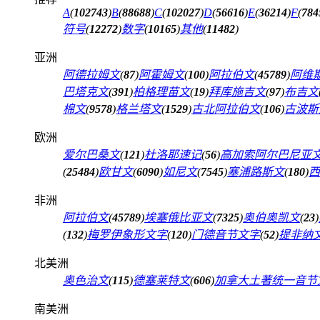
A
(
102743
)
B
(
88688
)
C
(
102027
)
D
(
56616
)
E
(
36214
)
F
(
784
符号
(
12272
)
数字
(
10165
)
其他
(
11482
)
亚洲
阿德拉姆文
(
87
)
阿霍姆文
(
100
)
阿拉伯文
(
45789
)
阿维
巴塔克文
(
391
)
柏格理苗文
(
19
)
拜库施吉文
(
97
)
布吉文
棉文
(
9578
)
格兰塔文
(
1529
)
古北阿拉伯文
(
106
)
古波斯
欧洲
爱尔巴桑文
(
121
)
杜洛耶速记
(
56
)
高加索阿尔巴尼亚
(
25484
)
欧甘文
(
6090
)
如尼文
(
7545
)
塞浦路斯文
(
180
)
西
非洲
阿拉伯文
(
45789
)
埃塞俄比亚文
(
7325
)
奥伯奥凯文
(
23
)
(
132
)
梅罗伊象形文字
(
120
)
门德音节文字
(
52
)
提非纳
北美洲
奥色治文
(
115
)
德塞莱特文
(
606
)
加拿大土著统一音节
南美洲