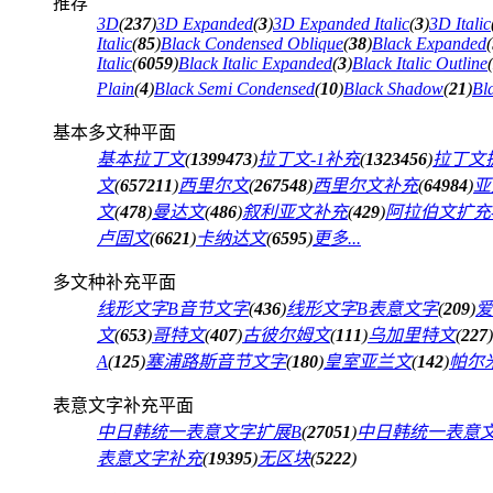
推荐
3D
(
237
)
3D Expanded
(
3
)
3D Expanded Italic
(
3
)
3D Italic
Italic
(
85
)
Black Condensed Oblique
(
38
)
Black Expanded
(
Italic
(
6059
)
Black Italic Expanded
(
3
)
Black Italic Outline
(
Plain
(
4
)
Black Semi Condensed
(
10
)
Black Shadow
(
21
)
Bl
基本多文种平面
基本拉丁文
(
1399473
)
拉丁文-1补充
(
1323456
)
拉丁文扩
文
(
657211
)
西里尔文
(
267548
)
西里尔文补充
(
64984
)
亚
文
(
478
)
曼达文
(
486
)
叙利亚文补充
(
429
)
阿拉伯文扩充-
卢固文
(
6621
)
卡纳达文
(
6595
)
更多...
多文种补充平面
线形文字B音节文字
(
436
)
线形文字B表意文字
(
209
)
爱
文
(
653
)
哥特文
(
407
)
古彼尔姆文
(
111
)
乌加里特文
(
227
)
A
(
125
)
塞浦路斯音节文字
(
180
)
皇室亚兰文
(
142
)
帕尔
表意文字补充平面
中日韩统一表意文字扩展B
(
27051
)
中日韩统一表意
表意文字补充
(
19395
)
无区块
(
5222
)