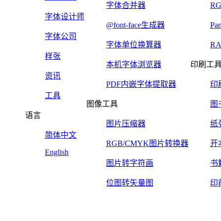
字体合并器
R
字体设计师
@font-face生成器
Pa
字体公司
字体单位换算器
R
样张
本机字体浏览器
印刷工
资讯
PDF内嵌字体提取器
印
工具
图像工具
图
语言
图片压缩器
纸
简体中文
RGB/CMYK图片转换器
开
English
图片转字符画
书
位图转矢量图
印