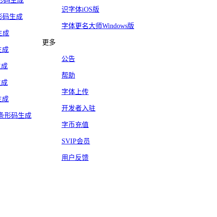
5条形码生成
识字体iOS版
y条形码生成
字体更名大师Windows版
生成
更多
生成
公告
生成
帮助
生成
字体上传
生成
开发者入驻
Mail条形码生成
字币充值
SVIP会员
用户反馈