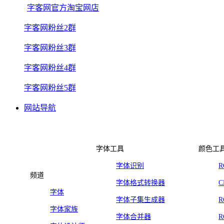
字客网官方淘宝网店
字客网粉丝2群
字客网粉丝3群
字客网粉丝4群
字客网粉丝5群
网站导航
字体工具
颜色工
字体识别
频道
字体格式转换器
字体
字体子集生成器
字体家族
字体合并器