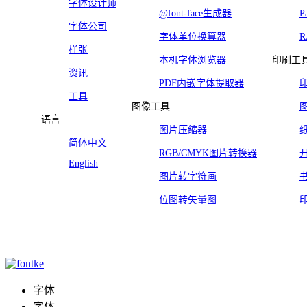
字体设计师
@font-face生成器
P
字体公司
字体单位换算器
样张
本机字体浏览器
印刷工
资讯
PDF内嵌字体提取器
工具
图像工具
语言
图片压缩器
简体中文
RGB/CMYK图片转换器
English
图片转字符画
位图转矢量图
字体
字体