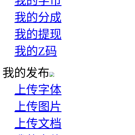
我的字币
我的分成
我的提现
我的Z码
我的发布
上传字体
上传图片
上传文档