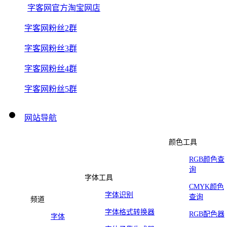
字客网官方淘宝网店
字客网粉丝2群
字客网粉丝3群
字客网粉丝4群
字客网粉丝5群
网站导航
颜色工具
RGB颜色查
询
字体工具
CMYK颜色
字体识别
查询
频道
字体格式转换器
RGB配色器
字体