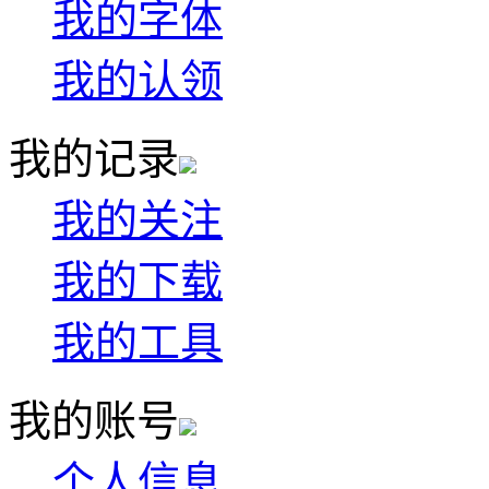
我的字体
我的认领
我的记录
我的关注
我的下载
我的工具
我的账号
个人信息