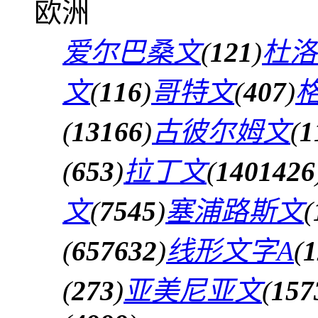
欧洲
爱尔巴桑文
(
121
)
杜洛
文
(
116
)
哥特文
(
407
)
(
13166
)
古彼尔姆文
(
1
(
653
)
拉丁文
(
1401426
文
(
7545
)
塞浦路斯文
(
(
657632
)
线形文字A
(
1
(
273
)
亚美尼亚文
(
157