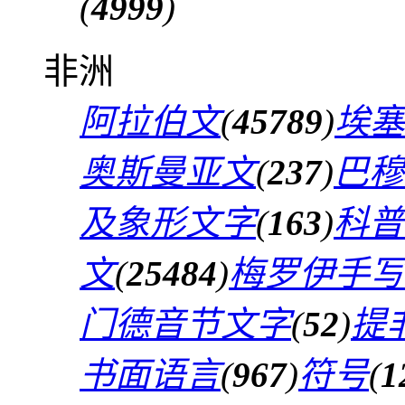
(
4999
)
非洲
阿拉伯文
(
45789
)
埃塞
奥斯曼亚文
(
237
)
巴穆
及象形文字
(
163
)
科普
文
(
25484
)
梅罗伊手写
门德音节文字
(
52
)
提
书面语言
(
967
)
符号
(
1