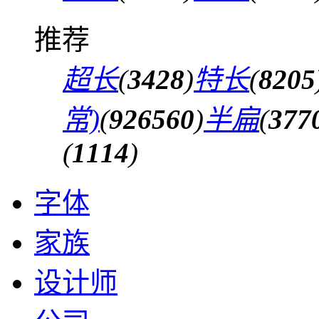
推荐
超长
(
3428
)
特长
(
8205
常)
(
926560
)
半扁
(
377
(
1114
)
字体
家族
设计师