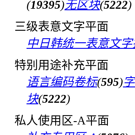
(
19395
)
无区块
(
5222
)
三级表意文字平面
中日韩统一表意文字
特别用途补充平面
语言编码卷标
(
595
)
字
块
(
5222
)
私人使用区-A平面