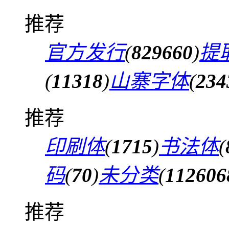
推荐
官方发行
(
829660
)
提
(
11318
)
山寨字体
(
234
推荐
印刷体
(
1715
)
书法体
(
码
(
70
)
未分类
(
112606
推荐