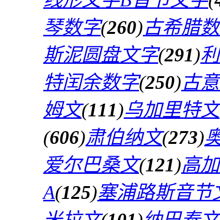
琴数字
(
260
)
古希腊数
斯泥圆盘文字
(
291
)
利
特闰余数字
(
250
)
古意
姆文
(
111
)
乌加里特文
(
606
)
肃伯纳文
(
273
)
爱尔巴桑文
(
121
)
高加
A
(
125
)
塞浦路斯音节
米拉文
(
101
)
纳巴泰文