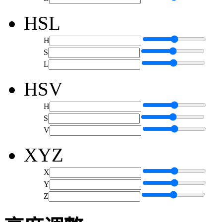
HSL
H
S
L
HSV
H
S
V
XYZ
X
Y
Z