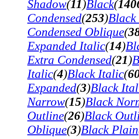
Shadow
(
11
)
Black
(
140
Condensed
(
253
)
Black
Condensed Oblique
(
3
Expanded Italic
(
14
)
Bl
Extra Condensed
(
21
)
B
Italic
(
4
)
Black Italic
(
6
Expanded
(
3
)
Black Ital
Narrow
(
15
)
Black Nor
Outline
(
26
)
Black Outli
Oblique
(
3
)
Black Plain