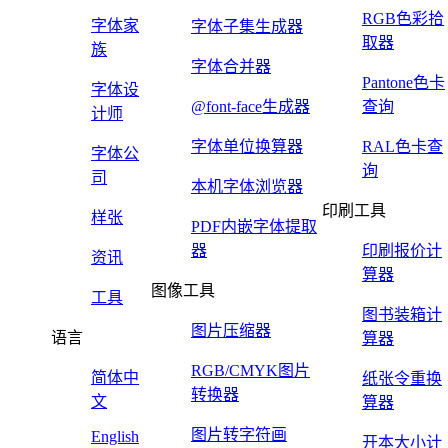
RGB色彩拾
字体家
字体子集生成器
取器
族
字体合并器
Pantone色卡
字体设
@font-face生成器
查询
计师
字体单位换算器
RAL色卡查
字体公
询
司
本机字体浏览器
印刷工具
样张
PDF内嵌字体提取
器
印刷报价计
资讯
算器
图像工具
工具
图书装箱计
图片压缩器
语言
算器
RGB/CMYK图片
简体中
纸张令重换
转换器
文
算器
图片转字符画
English
开本大小计