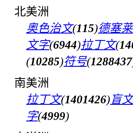
北美洲
奥色治文
(
115
)
德塞莱
文字
(
6944
)
拉丁文
(
14
(
10285
)
符号
(
1288437
南美洲
拉丁文
(
1401426
)
盲
字
(
4999
)