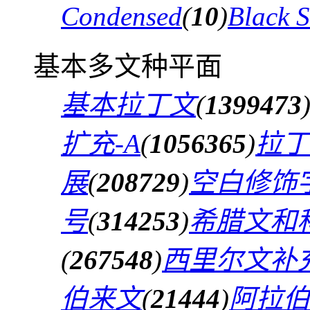
Condensed
(
10
)
Black 
基本多文种平面
基本拉丁文
(
1399473
扩充-A
(
1056365
)
拉丁
展
(
208729
)
空白修饰
号
(
314253
)
希腊文和
(
267548
)
西里尔文补
伯来文
(
21444
)
阿拉伯