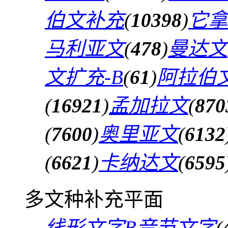
伯文补充
(
10398
)
它拿
马利亚文
(
478
)
曼达文
文扩充-B
(
61
)
阿拉伯文
(
16921
)
孟加拉文
(
870
(
7600
)
奥里亚文
(
6132
(
6621
)
卡纳达文
(
6595
多文种补充平面
线形文字B音节文字
(