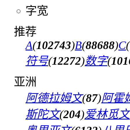
字宽
推荐
A
(
102743
)
B
(
88688
)
C
(
符号
(
12272
)
数字
(
101
亚洲
阿德拉姆文
(
87
)
阿霍
斯陀文
(
204
)
爱林觅文