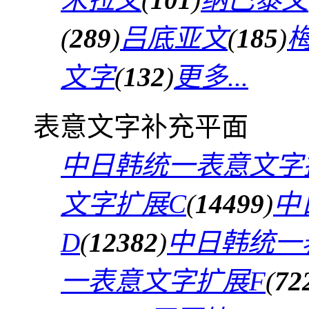
(
289
)
吕底亚文
(
185
)
文字
(
132
)
更多...
表意文字补充平面
中日韩统一表意文字
文字扩展C
(
14499
)
中
D
(
12382
)
中日韩统一
一表意文字扩展F
(
72