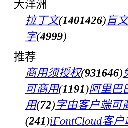
大洋洲
拉丁文
(
1401426
)
盲
字
(
4999
)
推荐
商用须授权
(
931646
)
可商用
(
1191
)
阿里巴
用
(
72
)
字由客户端可
(
241
)
iFontCloud