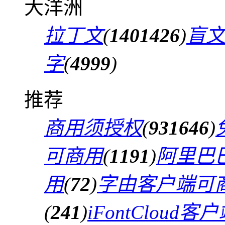
大洋洲
拉丁文
(
1401426
)
盲
字
(
4999
)
推荐
商用须授权
(
931646
)
可商用
(
1191
)
阿里巴
用
(
72
)
字由客户端可
(
241
)
iFontCloud