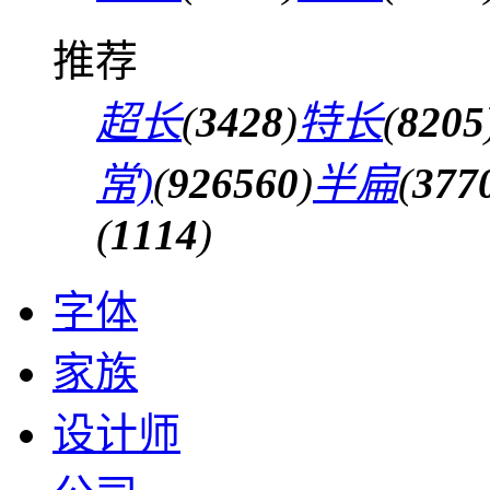
推荐
超长
(
3428
)
特长
(
8205
常)
(
926560
)
半扁
(
377
(
1114
)
字体
家族
设计师