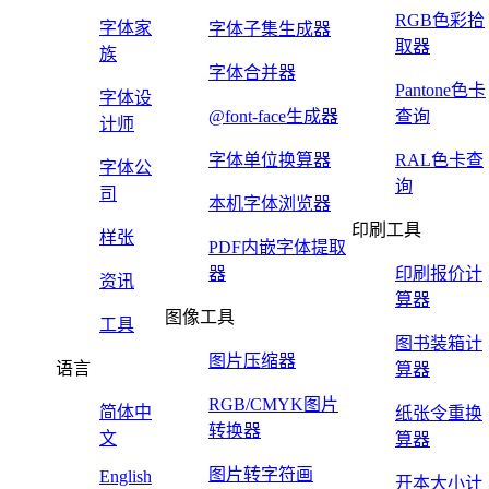
RGB色彩拾
字体家
字体子集生成器
取器
族
字体合并器
Pantone色卡
字体设
@font-face生成器
查询
计师
字体单位换算器
RAL色卡查
字体公
询
司
本机字体浏览器
印刷工具
样张
PDF内嵌字体提取
器
印刷报价计
资讯
算器
图像工具
工具
图书装箱计
图片压缩器
语言
算器
RGB/CMYK图片
简体中
纸张令重换
转换器
文
算器
图片转字符画
English
开本大小计