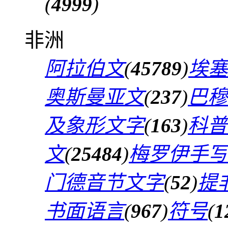
(
4999
)
非洲
阿拉伯文
(
45789
)
埃塞
奥斯曼亚文
(
237
)
巴穆
及象形文字
(
163
)
科普
文
(
25484
)
梅罗伊手写
门德音节文字
(
52
)
提
书面语言
(
967
)
符号
(
1