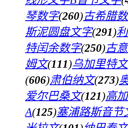
琴数字
(
260
)
古希腊数
斯泥圆盘文字
(
291
)
利
特闰余数字
(
250
)
古意
姆文
(
111
)
乌加里特文
(
606
)
肃伯纳文
(
273
)
爱尔巴桑文
(
121
)
高加
A
(
125
)
塞浦路斯音节
米拉文
(
101
)
纳巴泰文