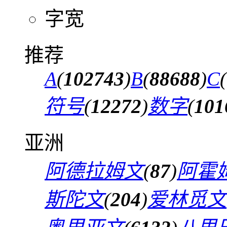
字宽
推荐
A
(
102743
)
B
(
88688
)
C
(
符号
(
12272
)
数字
(
101
亚洲
阿德拉姆文
(
87
)
阿霍
斯陀文
(
204
)
爱林觅文