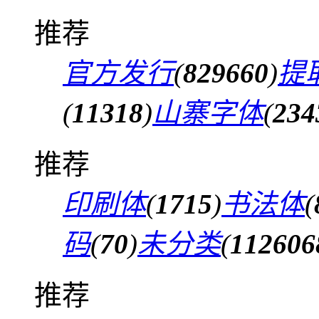
推荐
官方发行
(
829660
)
提
(
11318
)
山寨字体
(
234
推荐
印刷体
(
1715
)
书法体
(
码
(
70
)
未分类
(
112606
推荐