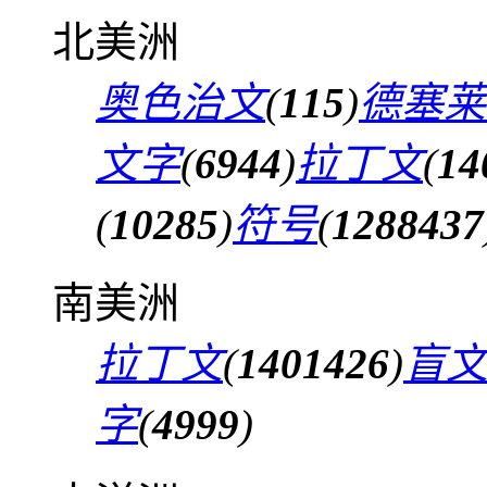
北美洲
奥色治文
(
115
)
德塞莱
文字
(
6944
)
拉丁文
(
14
(
10285
)
符号
(
1288437
南美洲
拉丁文
(
1401426
)
盲
字
(
4999
)