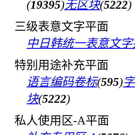
(
19395
)
无区块
(
5222
)
三级表意文字平面
中日韩统一表意文字
特别用途补充平面
语言编码卷标
(
595
)
字
块
(
5222
)
私人使用区-A平面