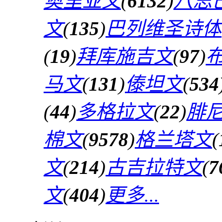
奥里亚文
(
6132
)
八思
文
(
135
)
巴列维圣诗体
(
19
)
拜库施吉文
(
97
)
马文
(
131
)
傣坦文
(
534
(
44
)
多格拉文
(
22
)
腓
棉文
(
9578
)
格兰塔文
(
文
(
214
)
古吉拉特文
(
7
文
(
404
)
更多...