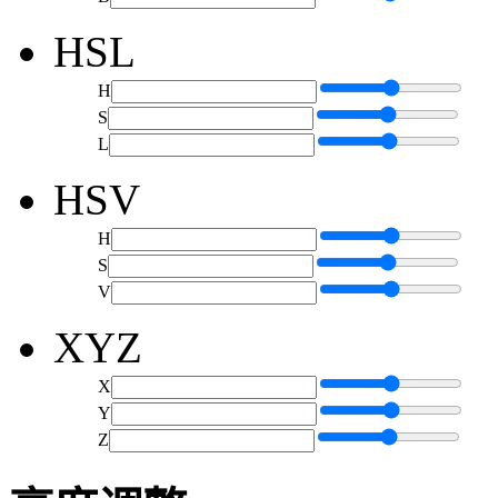
HSL
H
S
L
HSV
H
S
V
XYZ
X
Y
Z