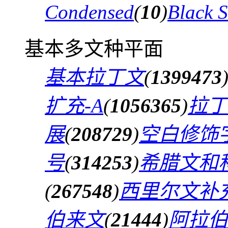
Condensed
(
10
)
Black 
基本多文种平面
基本拉丁文
(
1399473
扩充-A
(
1056365
)
拉丁
展
(
208729
)
空白修饰
号
(
314253
)
希腊文和
(
267548
)
西里尔文补
伯来文
(
21444
)
阿拉伯