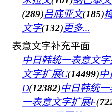
(
289
)
吕底亚文
(
185
)
文字
(
132
)
更多...
表意文字补充平面
中日韩统一表意文字
文字扩展C
(
14499
)
中
D
(
12382
)
中日韩统一
一表意文字扩展F
(
72