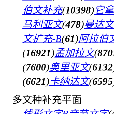
伯文补充
(
10398
)
它拿
马利亚文
(
478
)
曼达文
文扩充-B
(
61
)
阿拉伯文
(
16921
)
孟加拉文
(
870
(
7600
)
奥里亚文
(
6132
(
6621
)
卡纳达文
(
6595
多文种补充平面
线形文字B音节文字
(