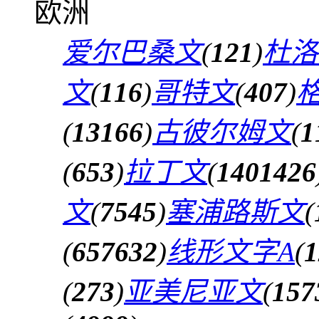
欧洲
爱尔巴桑文
(
121
)
杜洛
文
(
116
)
哥特文
(
407
)
(
13166
)
古彼尔姆文
(
1
(
653
)
拉丁文
(
1401426
文
(
7545
)
塞浦路斯文
(
(
657632
)
线形文字A
(
1
(
273
)
亚美尼亚文
(
157