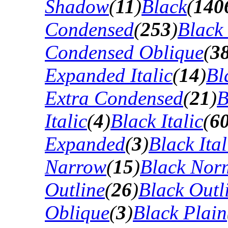
Shadow
(
11
)
Black
(
140
Condensed
(
253
)
Black
Condensed Oblique
(
3
Expanded Italic
(
14
)
Bl
Extra Condensed
(
21
)
B
Italic
(
4
)
Black Italic
(
6
Expanded
(
3
)
Black Ital
Narrow
(
15
)
Black Nor
Outline
(
26
)
Black Outli
Oblique
(
3
)
Black Plain