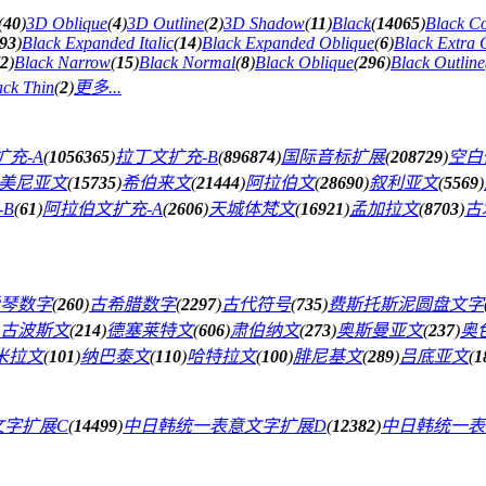
(
40
)
3D Oblique
(
4
)
3D Outline
(
2
)
3D Shadow
(
11
)
Black
(
14065
)
Black C
93
)
Black Expanded Italic
(
14
)
Black Expanded Oblique
(
6
)
Black Extra
2
)
Black Narrow
(
15
)
Black Normal
(
8
)
Black Oblique
(
296
)
Black Outline
ack Thin
(
2
)
更多...
充-A
(
1056365
)
拉丁文扩充-B
(
896874
)
国际音标扩展
(
208729
)
空白
美尼亚文
(
15735
)
希伯来文
(
21444
)
阿拉伯文
(
28690
)
叙利亚文
(
5569
)
B
(
61
)
阿拉伯文扩充-A
(
2606
)
天城体梵文
(
16921
)
孟加拉文
(
8703
)
古
琴数字
(
260
)
古希腊数字
(
2297
)
古代符号
(
735
)
费斯托斯泥圆盘文字
古波斯文
(
214
)
德塞莱特文
(
606
)
肃伯纳文
(
273
)
奥斯曼亚文
(
237
)
奥
米拉文
(
101
)
纳巴泰文
(
110
)
哈特拉文
(
100
)
腓尼基文
(
289
)
吕底亚文
(
1
文字扩展C
(
14499
)
中日韩统一表意文字扩展D
(
12382
)
中日韩统一表