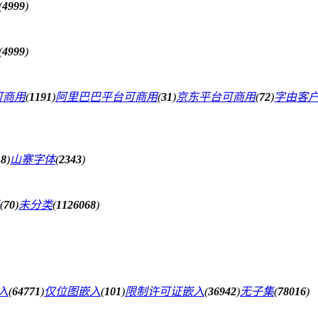
(
4999
)
(
4999
)
可商用
(
1191
)
阿里巴巴平台可商用
(
31
)
京东平台可商用
(
72
)
字由客
18
)
山寨字体
(
2343
)
(
70
)
未分类
(
1126068
)
入
(
64771
)
仅位图嵌入
(
101
)
限制许可证嵌入
(
36942
)
无子集
(
78016
)