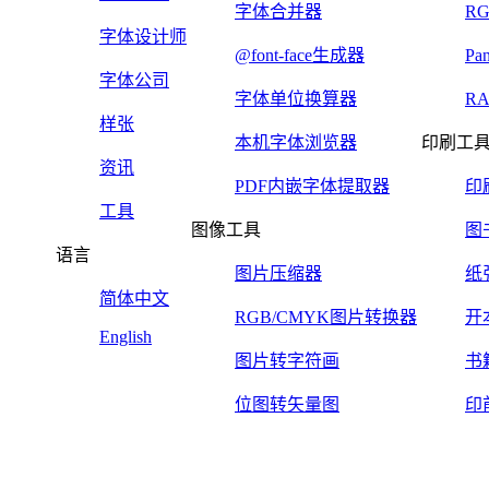
字体合并器
R
字体设计师
@font-face生成器
Pa
字体公司
字体单位换算器
R
样张
本机字体浏览器
印刷工
资讯
PDF内嵌字体提取器
印
工具
图像工具
图
语言
图片压缩器
纸
简体中文
RGB/CMYK图片转换器
开
English
图片转字符画
书
位图转矢量图
印