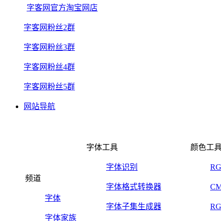
字客网官方淘宝网店
字客网粉丝2群
字客网粉丝3群
字客网粉丝4群
字客网粉丝5群
网站导航
字体工具
颜色工
字体识别
R
频道
字体格式转换器
C
字体
字体子集生成器
R
字体家族