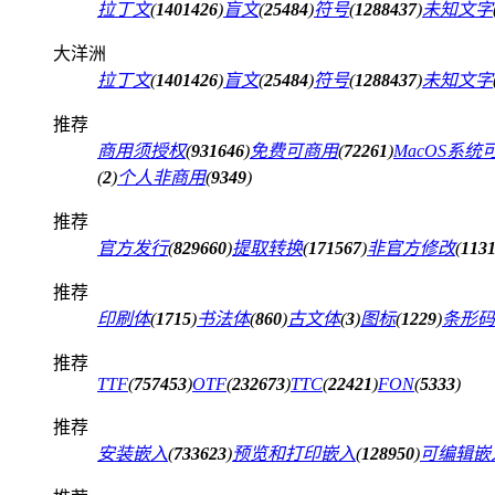
拉丁文
(
1401426
)
盲文
(
25484
)
符号
(
1288437
)
未知文字
大洋洲
拉丁文
(
1401426
)
盲文
(
25484
)
符号
(
1288437
)
未知文字
推荐
商用须授权
(
931646
)
免费可商用
(
72261
)
MacOS系统
(
2
)
个人非商用
(
9349
)
推荐
官方发行
(
829660
)
提取转换
(
171567
)
非官方修改
(
113
推荐
印刷体
(
1715
)
书法体
(
860
)
古文体
(
3
)
图标
(
1229
)
条形码
推荐
TTF
(
757453
)
OTF
(
232673
)
TTC
(
22421
)
FON
(
5333
)
推荐
安装嵌入
(
733623
)
预览和打印嵌入
(
128950
)
可编辑嵌