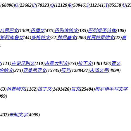
N
(
68896
)
O
(
23662
)
P
(
70323
)
Q
(
12129
)
R
(
50946
)
S
(
112141
)
T
(
85558
)
U
(
2
八思巴文
(
1309
)
巴厘文
(
475
)
巴列维铭文
(
135
)
巴列维圣诗体
(
108
)
斯阿库鲁文
(
44
)
多格拉文
(
22
)
腓尼基文
(
289
)
甘贾拉贡德文
(
27
)
高
.
文
(
111
)
古匈牙利文
(
110
)
古意大利文
(
653
)
拉丁文
(
1401426
)
盲文
伯纳文
(
273
)
亚美尼亚文
(
15735
)
符号
(
1288437
)
未知文字
(
4999
)
163
)
科普特文
(
1162
)
拉丁文
(
1401426
)
盲文
(
25484
)
梅罗伊手写文字
999
)
8437
)
未知文字
(
4999
)