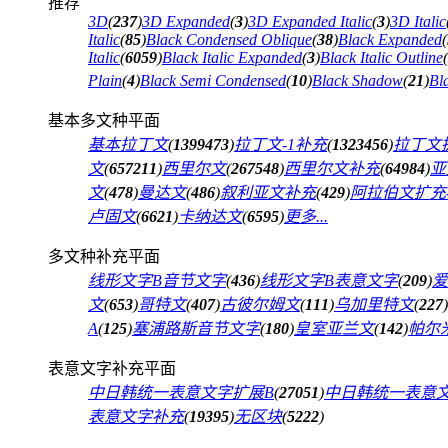
推荐
3D
(
237
)
3D Expanded
(
3
)
3D Expanded Italic
(
3
)
3D Italic
Italic
(
85
)
Black Condensed Oblique
(
38
)
Black Expanded
(
Italic
(
6059
)
Black Italic Expanded
(
3
)
Black Italic Outline
(
Plain
(
4
)
Black Semi Condensed
(
10
)
Black Shadow
(
21
)
Bl
基本多文种平面
基本拉丁文
(
1399473
)
拉丁文-1补充
(
1323456
)
拉丁文扩
文
(
657211
)
西里尔文
(
267548
)
西里尔文补充
(
64984
)
亚
文
(
478
)
曼达文
(
486
)
叙利亚文补充
(
429
)
阿拉伯文扩充-
卢固文
(
6621
)
卡纳达文
(
6595
)
更多...
多文种补充平面
线形文字B音节文字
(
436
)
线形文字B表意文字
(
209
)
爱
文
(
653
)
哥特文
(
407
)
古彼尔姆文
(
111
)
乌加里特文
(
227
)
A
(
125
)
塞浦路斯音节文字
(
180
)
皇室亚兰文
(
142
)
帕尔
表意文字补充平面
中日韩统一表意文字扩展B
(
27051
)
中日韩统一表意
表意文字补充
(
19395
)
无区块
(
5222
)