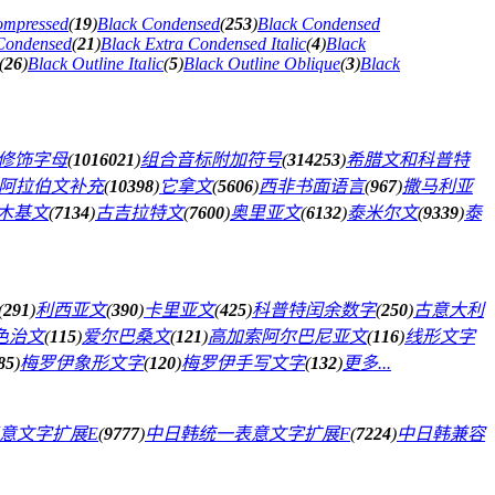
ompressed
(
19
)
Black Condensed
(
253
)
Black Condensed
 Condensed
(
21
)
Black Extra Condensed Italic
(
4
)
Black
(
26
)
Black Outline Italic
(
5
)
Black Outline Oblique
(
3
)
Black
修饰字母
(
1016021
)
组合音标附加符号
(
314253
)
希腊文和科普特
阿拉伯文补充
(
10398
)
它拿文
(
5606
)
西非书面语言
(
967
)
撒马利亚
木基文
(
7134
)
古吉拉特文
(
7600
)
奥里亚文
(
6132
)
泰米尔文
(
9339
)
泰
(
291
)
利西亚文
(
390
)
卡里亚文
(
425
)
科普特闰余数字
(
250
)
古意大利
色治文
(
115
)
爱尔巴桑文
(
121
)
高加索阿尔巴尼亚文
(
116
)
线形文字
85
)
梅罗伊象形文字
(
120
)
梅罗伊手写文字
(
132
)
更多...
意文字扩展E
(
9777
)
中日韩统一表意文字扩展F
(
7224
)
中日韩兼容