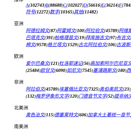
A
(
102743
)
B
(
88688
)
C
(
102027
)
D
(
56616
)
E
(
36214
)
F
(
784
符号
(
12272
)
数字
(
10165
)
其他
(
11482
)
亚洲
阿德拉姆文
(
87
)
阿霍姆文
(
100
)
阿拉伯文
(
45789
)
阿维
巴塔克文
(
391
)
柏格理苗文
(
19
)
拜库施吉文
(
97
)
布吉文
棉文
(
9578
)
格兰塔文
(
1529
)
古北阿拉伯文
(
106
)
古波斯
欧洲
爱尔巴桑文
(
121
)
杜洛耶速记
(
56
)
高加索阿尔巴尼亚
(
25484
)
欧甘文
(
6090
)
如尼文
(
7545
)
塞浦路斯文
(
180
)
西
非洲
阿拉伯文
(
45789
)
埃塞俄比亚文
(
7325
)
奥伯奥凯文
(
23
)
(
132
)
梅罗伊象形文字
(
120
)
门德音节文字
(
52
)
提非纳
北美洲
奥色治文
(
115
)
德塞莱特文
(
606
)
加拿大土著统一音节
南美洲