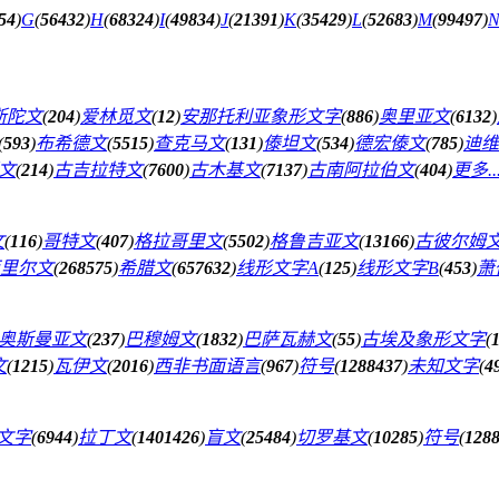
54
)
G
(
56432
)
H
(
68324
)
I
(
49834
)
J
(
21391
)
K
(
35429
)
L
(
52683
)
M
(
99497
)
斯陀文
(
204
)
爱林觅文
(
12
)
安那托利亚象形文字
(
886
)
奥里亚文
(
6132
)
(
593
)
布希德文
(
5515
)
查克马文
(
131
)
傣坦文
(
534
)
德宏傣文
(
785
)
迪维
文
(
214
)
古吉拉特文
(
7600
)
古木基文
(
7137
)
古南阿拉伯文
(
404
)
更多..
文
(
116
)
哥特文
(
407
)
格拉哥里文
(
5502
)
格鲁吉亚文
(
13166
)
古彼尔姆
里尔文
(
268575
)
希腊文
(
657632
)
线形文字A
(
125
)
线形文字B
(
453
)
萧
奥斯曼亚文
(
237
)
巴穆姆文
(
1832
)
巴萨瓦赫文
(
55
)
古埃及象形文字
(
文
(
1215
)
瓦伊文
(
2016
)
西非书面语言
(
967
)
符号
(
1288437
)
未知文字
(
4
文字
(
6944
)
拉丁文
(
1401426
)
盲文
(
25484
)
切罗基文
(
10285
)
符号
(
128