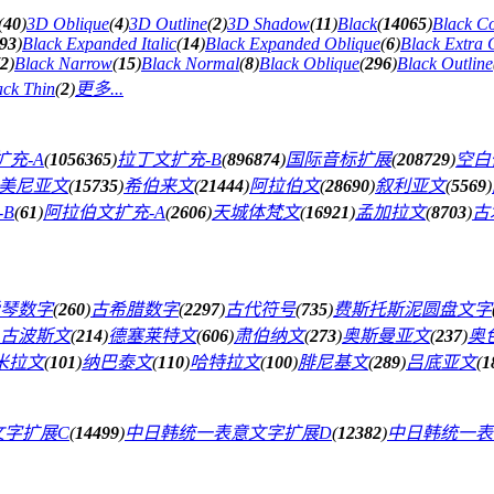
(
40
)
3D Oblique
(
4
)
3D Outline
(
2
)
3D Shadow
(
11
)
Black
(
14065
)
Black C
93
)
Black Expanded Italic
(
14
)
Black Expanded Oblique
(
6
)
Black Extra
2
)
Black Narrow
(
15
)
Black Normal
(
8
)
Black Oblique
(
296
)
Black Outline
ack Thin
(
2
)
更多...
充-A
(
1056365
)
拉丁文扩充-B
(
896874
)
国际音标扩展
(
208729
)
空白
美尼亚文
(
15735
)
希伯来文
(
21444
)
阿拉伯文
(
28690
)
叙利亚文
(
5569
)
B
(
61
)
阿拉伯文扩充-A
(
2606
)
天城体梵文
(
16921
)
孟加拉文
(
8703
)
古
琴数字
(
260
)
古希腊数字
(
2297
)
古代符号
(
735
)
费斯托斯泥圆盘文字
古波斯文
(
214
)
德塞莱特文
(
606
)
肃伯纳文
(
273
)
奥斯曼亚文
(
237
)
奥
米拉文
(
101
)
纳巴泰文
(
110
)
哈特拉文
(
100
)
腓尼基文
(
289
)
吕底亚文
(
1
文字扩展C
(
14499
)
中日韩统一表意文字扩展D
(
12382
)
中日韩统一表