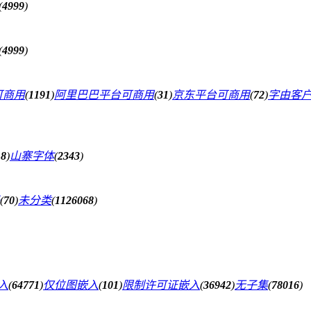
(
4999
)
(
4999
)
可商用
(
1191
)
阿里巴巴平台可商用
(
31
)
京东平台可商用
(
72
)
字由客
18
)
山寨字体
(
2343
)
(
70
)
未分类
(
1126068
)
入
(
64771
)
仅位图嵌入
(
101
)
限制许可证嵌入
(
36942
)
无子集
(
78016
)