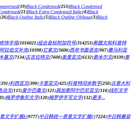
ompressed
(
19
)
Black Condensed
(
253
)
Black Condensed
 Condensed
(
21
)
Black Extra Condensed Italic
(
4
)
Black
(
26
)
Black Outline Italic
(
5
)
Black Outline Oblique
(
3
)
Black
修饰字母
(
1016021
)
组合音标附加符号
(
314253
)
希腊文和科普特
阿拉伯文补充
(
10398
)
它拿文
(
5606
)
西非书面语言
(
967
)
撒马利亚
木基文
(
7134
)
古吉拉特文
(
7600
)
奥里亚文
(
6132
)
泰米尔文
(
9339
)
泰
(
291
)
利西亚文
(
390
)
卡里亚文
(
425
)
科普特闰余数字
(
250
)
古意大利
色治文
(
115
)
爱尔巴桑文
(
121
)
高加索阿尔巴尼亚文
(
116
)
线形文字
85
)
梅罗伊象形文字
(
120
)
梅罗伊手写文字
(
132
)
更多...
意文字扩展E
(
9777
)
中日韩统一表意文字扩展F
(
7224
)
中日韩兼容