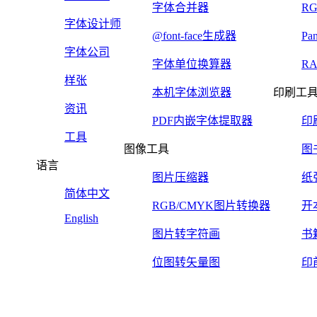
字体合并器
R
字体设计师
@font-face生成器
Pa
字体公司
字体单位换算器
R
样张
本机字体浏览器
印刷工
资讯
PDF内嵌字体提取器
印
工具
图像工具
图
语言
图片压缩器
纸
简体中文
RGB/CMYK图片转换器
开
English
图片转字符画
书
位图转矢量图
印