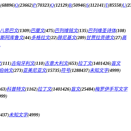
N
(
68896
)
O
(
23662
)
P
(
70323
)
Q
(
12129
)
R
(
50946
)
S
(
112141
)
T
(
85558
)
U
(
2
八思巴文
(
1309
)
巴厘文
(
475
)
巴列维铭文
(
135
)
巴列维圣诗体
(
108
)
斯阿库鲁文
(
44
)
多格拉文
(
22
)
腓尼基文
(
289
)
甘贾拉贡德文
(
27
)
高
.
文
(
111
)
古匈牙利文
(
110
)
古意大利文
(
653
)
拉丁文
(
1401426
)
盲文
伯纳文
(
273
)
亚美尼亚文
(
15735
)
符号
(
1288437
)
未知文字
(
4999
)
163
)
科普特文
(
1162
)
拉丁文
(
1401426
)
盲文
(
25484
)
梅罗伊手写文字
999
)
8437
)
未知文字
(
4999
)