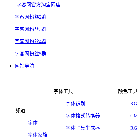
字客网官方淘宝网店
字客网粉丝2群
字客网粉丝3群
字客网粉丝4群
字客网粉丝5群
网站导航
字体工具
颜色工
字体识别
R
频道
字体格式转换器
C
字体
字体子集生成器
R
字体家族