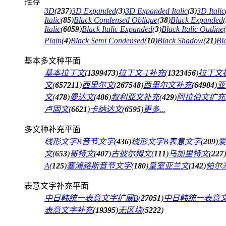
推荐
3D
(
237
)
3D Expanded
(
3
)
3D Expanded Italic
(
3
)
3D Italic
Italic
(
85
)
Black Condensed Oblique
(
38
)
Black Expanded
(
Italic
(
6059
)
Black Italic Expanded
(
3
)
Black Italic Outline
(
Plain
(
4
)
Black Semi Condensed
(
10
)
Black Shadow
(
21
)
Bl
基本多文种平面
基本拉丁文
(
1399473
)
拉丁文-1补充
(
1323456
)
拉丁文扩
文
(
657211
)
西里尔文
(
267548
)
西里尔文补充
(
64984
)
亚
文
(
478
)
曼达文
(
486
)
叙利亚文补充
(
429
)
阿拉伯文扩充-
卢固文
(
6621
)
卡纳达文
(
6595
)
更多...
多文种补充平面
线形文字B音节文字
(
436
)
线形文字B表意文字
(
209
)
爱
文
(
653
)
哥特文
(
407
)
古彼尔姆文
(
111
)
乌加里特文
(
227
)
A
(
125
)
塞浦路斯音节文字
(
180
)
皇室亚兰文
(
142
)
帕尔
表意文字补充平面
中日韩统一表意文字扩展B
(
27051
)
中日韩统一表意
表意文字补充
(
19395
)
无区块
(
5222
)