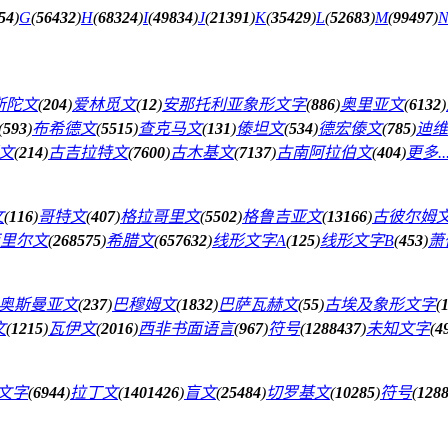
54
)
G
(
56432
)
H
(
68324
)
I
(
49834
)
J
(
21391
)
K
(
35429
)
L
(
52683
)
M
(
99497
)
斯陀文
(
204
)
爱林觅文
(
12
)
安那托利亚象形文字
(
886
)
奥里亚文
(
6132
)
(
593
)
布希德文
(
5515
)
查克马文
(
131
)
傣坦文
(
534
)
德宏傣文
(
785
)
迪维
文
(
214
)
古吉拉特文
(
7600
)
古木基文
(
7137
)
古南阿拉伯文
(
404
)
更多..
文
(
116
)
哥特文
(
407
)
格拉哥里文
(
5502
)
格鲁吉亚文
(
13166
)
古彼尔姆
里尔文
(
268575
)
希腊文
(
657632
)
线形文字A
(
125
)
线形文字B
(
453
)
萧
奥斯曼亚文
(
237
)
巴穆姆文
(
1832
)
巴萨瓦赫文
(
55
)
古埃及象形文字
(
文
(
1215
)
瓦伊文
(
2016
)
西非书面语言
(
967
)
符号
(
1288437
)
未知文字
(
4
文字
(
6944
)
拉丁文
(
1401426
)
盲文
(
25484
)
切罗基文
(
10285
)
符号
(
128