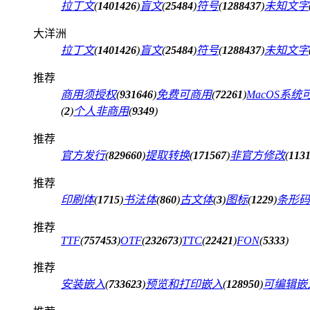
拉丁文
(
1401426
)
盲文
(
25484
)
符号
(
1288437
)
未知文字
大洋洲
拉丁文
(
1401426
)
盲文
(
25484
)
符号
(
1288437
)
未知文字
推荐
商用须授权
(
931646
)
免费可商用
(
72261
)
MacOS系统
(
2
)
个人非商用
(
9349
)
推荐
官方发行
(
829660
)
提取转换
(
171567
)
非官方修改
(
113
推荐
印刷体
(
1715
)
书法体
(
860
)
古文体
(
3
)
图标
(
1229
)
条形码
推荐
TTF
(
757453
)
OTF
(
232673
)
TTC
(
22421
)
FON
(
5333
)
推荐
安装嵌入
(
733623
)
预览和打印嵌入
(
128950
)
可编辑嵌