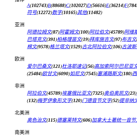
A
(
102743
)
B
(
88688
)
C
(
102027
)
D
(
56616
)
E
(
36214
)
F
(
784
符号
(
12272
)
数字
(
10165
)
其他
(
11482
)
亚洲
阿德拉姆文
(
87
)
阿霍姆文
(
100
)
阿拉伯文
(
45789
)
阿维
巴塔克文
(
391
)
柏格理苗文
(
19
)
拜库施吉文
(
97
)
布吉文
棉文
(
9578
)
格兰塔文
(
1529
)
古北阿拉伯文
(
106
)
古波斯
欧洲
爱尔巴桑文
(
121
)
杜洛耶速记
(
56
)
高加索阿尔巴尼亚
(
25484
)
欧甘文
(
6090
)
如尼文
(
7545
)
塞浦路斯文
(
180
)
西
非洲
阿拉伯文
(
45789
)
埃塞俄比亚文
(
7325
)
奥伯奥凯文
(
23
)
(
132
)
梅罗伊象形文字
(
120
)
门德音节文字
(
52
)
提非纳
北美洲
奥色治文
(
115
)
德塞莱特文
(
606
)
加拿大土著统一音节
南美洲