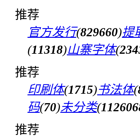
推荐
官方发行
(
829660
)
提
(
11318
)
山寨字体
(
234
推荐
印刷体
(
1715
)
书法体
(
码
(
70
)
未分类
(
112606
推荐