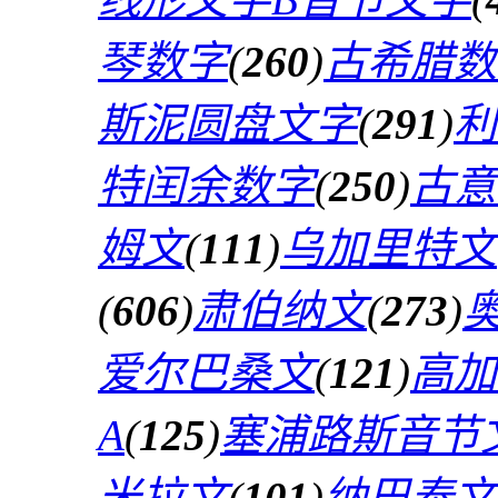
琴数字
(
260
)
古希腊数
斯泥圆盘文字
(
291
)
利
特闰余数字
(
250
)
古意
姆文
(
111
)
乌加里特文
(
606
)
肃伯纳文
(
273
)
爱尔巴桑文
(
121
)
高加
A
(
125
)
塞浦路斯音节
米拉文
(
101
)
纳巴泰文