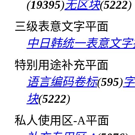
(
19395
)
无区块
(
5222
)
三级表意文字平面
中日韩统一表意文字
特别用途补充平面
语言编码卷标
(
595
)
字
块
(
5222
)
私人使用区-A平面