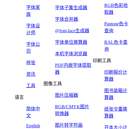
RGB色彩拾
字体家
字体子集生成器
取器
族
字体合并器
Pantone色卡
字体设
@font-face生成器
查询
计师
字体单位换算器
RAL色卡查
字体公
询
司
本机字体浏览器
印刷工具
样张
PDF内嵌字体提取
器
印刷报价计
资讯
算器
图像工具
工具
图书装箱计
图片压缩器
语言
算器
RGB/CMYK图片
简体中
纸张令重换
转换器
文
算器
图片转字符画
English
开本大小计