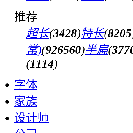
推荐
超长
(
3428
)
特长
(
8205
常)
(
926560
)
半扁
(
377
(
1114
)
字体
家族
设计师