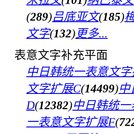
(
289
)
吕底亚文
(
185
)
文字
(
132
)
更多...
表意文字补充平面
中日韩统一表意文字
文字扩展C
(
14499
)
中
D
(
12382
)
中日韩统一
一表意文字扩展F
(
72