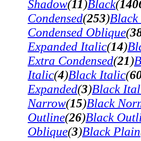
Shadow
(
11
)
Black
(
140
Condensed
(
253
)
Black
Condensed Oblique
(
3
Expanded Italic
(
14
)
Bl
Extra Condensed
(
21
)
B
Italic
(
4
)
Black Italic
(
6
Expanded
(
3
)
Black Ital
Narrow
(
15
)
Black Nor
Outline
(
26
)
Black Outli
Oblique
(
3
)
Black Plain