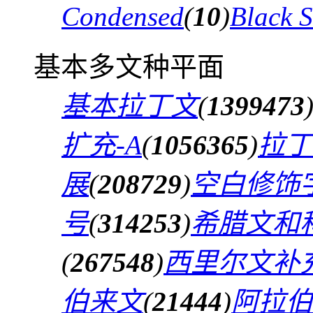
Condensed
(
10
)
Black 
基本多文种平面
基本拉丁文
(
1399473
扩充-A
(
1056365
)
拉丁
展
(
208729
)
空白修饰
号
(
314253
)
希腊文和
(
267548
)
西里尔文补
伯来文
(
21444
)
阿拉伯