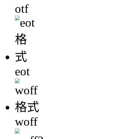
otf
eot
woff