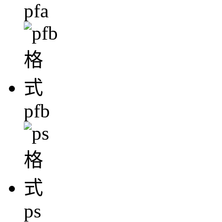
pfa
pfb
ps