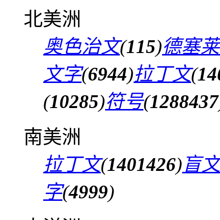
北美洲
奥色治文
(
115
)
德塞莱
文字
(
6944
)
拉丁文
(
14
(
10285
)
符号
(
1288437
南美洲
拉丁文
(
1401426
)
盲
字
(
4999
)