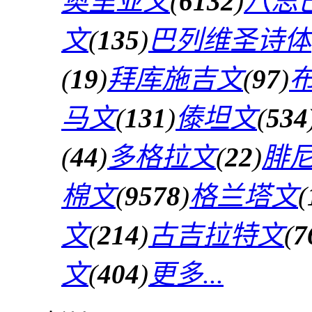
奥里亚文
(
6132
)
八思
文
(
135
)
巴列维圣诗体
(
19
)
拜库施吉文
(
97
)
马文
(
131
)
傣坦文
(
534
(
44
)
多格拉文
(
22
)
腓
棉文
(
9578
)
格兰塔文
(
文
(
214
)
古吉拉特文
(
7
文
(
404
)
更多...