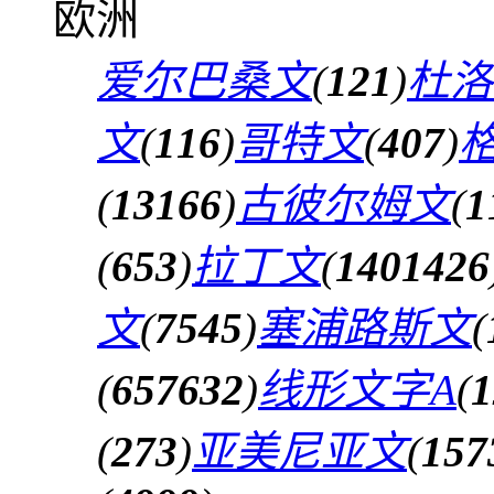
欧洲
爱尔巴桑文
(
121
)
杜洛
文
(
116
)
哥特文
(
407
)
(
13166
)
古彼尔姆文
(
1
(
653
)
拉丁文
(
1401426
文
(
7545
)
塞浦路斯文
(
(
657632
)
线形文字A
(
1
(
273
)
亚美尼亚文
(
157