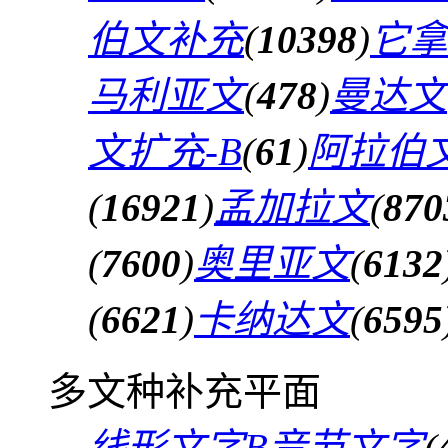
伯文补充
(
10398
)
它拿
马利亚文
(
478
)
曼达文
文扩充-B
(
61
)
阿拉伯文
(
16921
)
孟加拉文
(
870
(
7600
)
奥里亚文
(
6132
(
6621
)
卡纳达文
(
6595
多文种补充平面
线形文字B音节文字
(