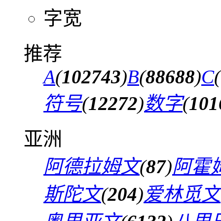
字宽
推荐
A
(
102743
)
B
(
88688
)
C
(
符号
(
12272
)
数字
(
101
亚洲
阿德拉姆文
(
87
)
阿霍
斯陀文
(
204
)
爱林觅文