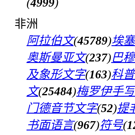
(
4999
)
非洲
阿拉伯文
(
45789
)
埃塞
奥斯曼亚文
(
237
)
巴穆
及象形文字
(
163
)
科普
文
(
25484
)
梅罗伊手写
门德音节文字
(
52
)
提
书面语言
(
967
)
符号
(
1