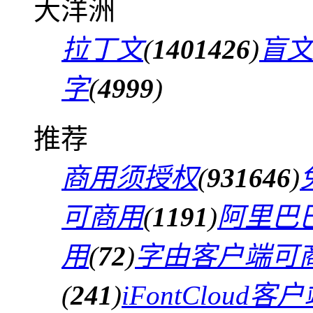
大洋洲
拉丁文
(
1401426
)
盲
字
(
4999
)
推荐
商用须授权
(
931646
)
可商用
(
1191
)
阿里巴
用
(
72
)
字由客户端可
(
241
)
iFontCloud