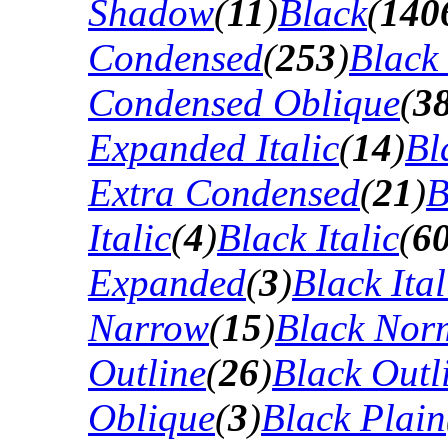
Shadow
(
11
)
Black
(
140
Condensed
(
253
)
Black
Condensed Oblique
(
3
Expanded Italic
(
14
)
Bl
Extra Condensed
(
21
)
B
Italic
(
4
)
Black Italic
(
6
Expanded
(
3
)
Black Ital
Narrow
(
15
)
Black Nor
Outline
(
26
)
Black Outli
Oblique
(
3
)
Black Plain