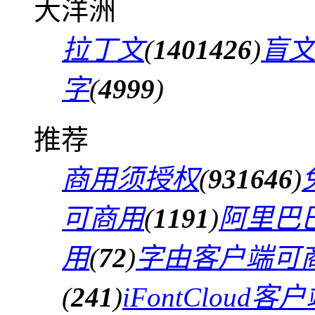
大洋洲
拉丁文
(
1401426
)
盲
字
(
4999
)
推荐
商用须授权
(
931646
)
可商用
(
1191
)
阿里巴
用
(
72
)
字由客户端可
(
241
)
iFontCloud