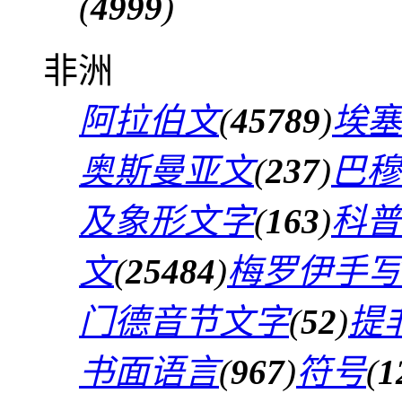
(
4999
)
非洲
阿拉伯文
(
45789
)
埃塞
奥斯曼亚文
(
237
)
巴穆
及象形文字
(
163
)
科普
文
(
25484
)
梅罗伊手写
门德音节文字
(
52
)
提
书面语言
(
967
)
符号
(
1