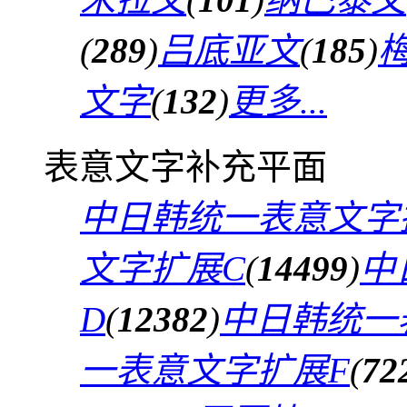
(
289
)
吕底亚文
(
185
)
文字
(
132
)
更多...
表意文字补充平面
中日韩统一表意文字
文字扩展C
(
14499
)
中
D
(
12382
)
中日韩统一
一表意文字扩展F
(
72