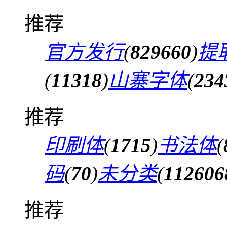
推荐
官方发行
(
829660
)
提
(
11318
)
山寨字体
(
234
推荐
印刷体
(
1715
)
书法体
(
码
(
70
)
未分类
(
112606
推荐