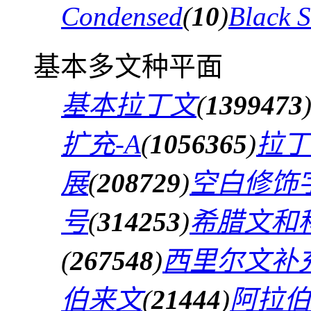
Condensed
(
10
)
Black 
基本多文种平面
基本拉丁文
(
1399473
扩充-A
(
1056365
)
拉丁
展
(
208729
)
空白修饰
号
(
314253
)
希腊文和
(
267548
)
西里尔文补
伯来文
(
21444
)
阿拉伯