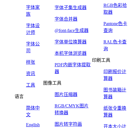
RGB色彩拾
字体家
字体子集生成器
取器
族
字体合并器
Pantone色卡
字体设
@font-face生成器
查询
计师
字体单位换算器
RAL色卡查
字体公
询
司
本机字体浏览器
印刷工具
样张
PDF内嵌字体提取
器
印刷报价计
资讯
算器
图像工具
工具
图书装箱计
图片压缩器
语言
算器
RGB/CMYK图片
简体中
纸张令重换
转换器
文
算器
图片转字符画
English
开本大小计