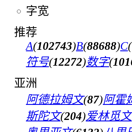
字宽
推荐
A
(
102743
)
B
(
88688
)
C
(
符号
(
12272
)
数字
(
101
亚洲
阿德拉姆文
(
87
)
阿霍
斯陀文
(
204
)
爱林觅文