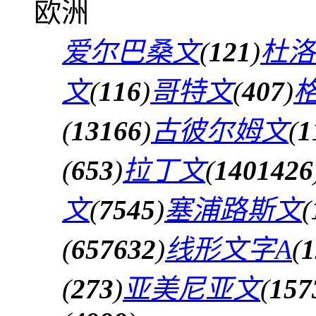
欧洲
爱尔巴桑文
(
121
)
杜洛
文
(
116
)
哥特文
(
407
)
(
13166
)
古彼尔姆文
(
1
(
653
)
拉丁文
(
1401426
文
(
7545
)
塞浦路斯文
(
(
657632
)
线形文字A
(
1
(
273
)
亚美尼亚文
(
157