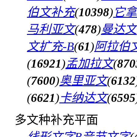
伯文补充
(
10398
)
它拿
马利亚文
(
478
)
曼达文
文扩充-B
(
61
)
阿拉伯文
(
16921
)
孟加拉文
(
870
(
7600
)
奥里亚文
(
6132
(
6621
)
卡纳达文
(
6595
多文种补充平面
线形文字B音节文字
(