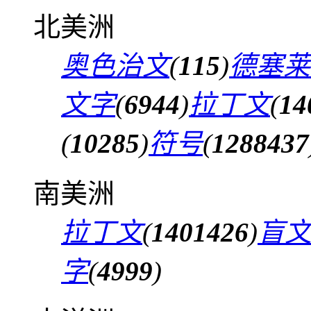
北美洲
奥色治文
(
115
)
德塞莱
文字
(
6944
)
拉丁文
(
14
(
10285
)
符号
(
1288437
南美洲
拉丁文
(
1401426
)
盲
字
(
4999
)