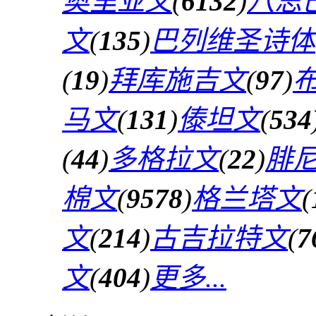
奥里亚文
(
6132
)
八思
文
(
135
)
巴列维圣诗体
(
19
)
拜库施吉文
(
97
)
马文
(
131
)
傣坦文
(
534
(
44
)
多格拉文
(
22
)
腓
棉文
(
9578
)
格兰塔文
(
文
(
214
)
古吉拉特文
(
7
文
(
404
)
更多...