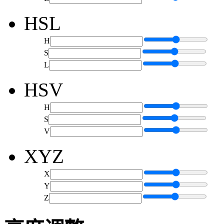
HSL
H
S
L
HSV
H
S
V
XYZ
X
Y
Z