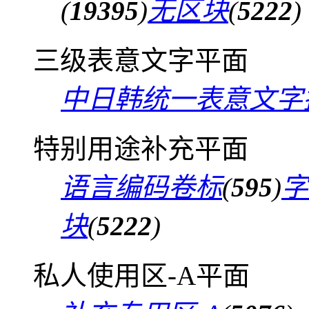
(
19395
)
无区块
(
5222
)
三级表意文字平面
中日韩统一表意文字
特别用途补充平面
语言编码卷标
(
595
)
字
块
(
5222
)
私人使用区-A平面