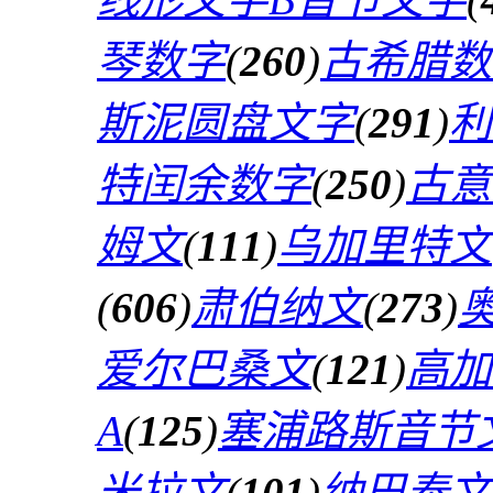
琴数字
(
260
)
古希腊数
斯泥圆盘文字
(
291
)
利
特闰余数字
(
250
)
古意
姆文
(
111
)
乌加里特文
(
606
)
肃伯纳文
(
273
)
爱尔巴桑文
(
121
)
高加
A
(
125
)
塞浦路斯音节
米拉文
(
101
)
纳巴泰文