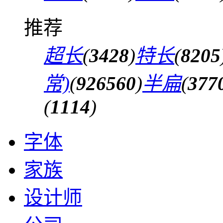
推荐
超长
(
3428
)
特长
(
8205
常)
(
926560
)
半扁
(
377
(
1114
)
字体
家族
设计师