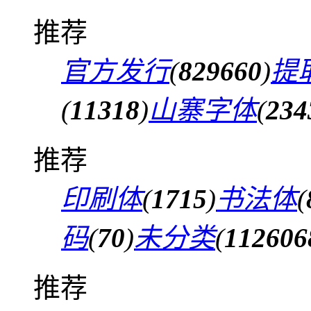
推荐
官方发行
(
829660
)
提
(
11318
)
山寨字体
(
234
推荐
印刷体
(
1715
)
书法体
(
码
(
70
)
未分类
(
112606
推荐