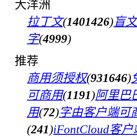
大洋洲
拉丁文
(
1401426
)
盲
字
(
4999
)
推荐
商用须授权
(
931646
)
可商用
(
1191
)
阿里巴
用
(
72
)
字由客户端可
(
241
)
iFontCloud