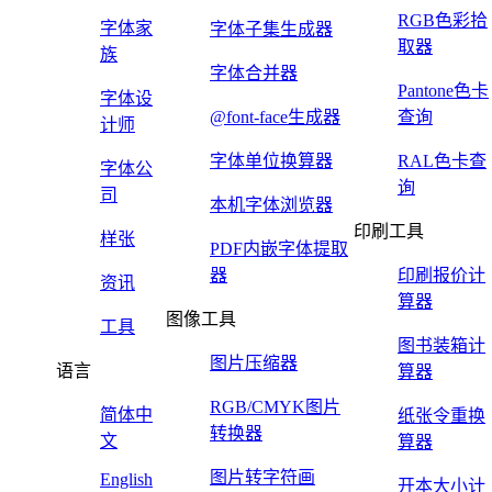
RGB色彩拾
字体家
字体子集生成器
取器
族
字体合并器
Pantone色卡
字体设
@font-face生成器
查询
计师
字体单位换算器
RAL色卡查
字体公
询
司
本机字体浏览器
印刷工具
样张
PDF内嵌字体提取
器
印刷报价计
资讯
算器
图像工具
工具
图书装箱计
图片压缩器
语言
算器
RGB/CMYK图片
简体中
纸张令重换
转换器
文
算器
图片转字符画
English
开本大小计