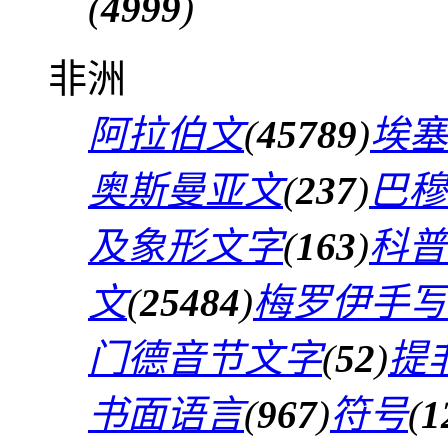
(
4999
)
非洲
阿拉伯文
(
45789
)
埃塞
奥斯曼亚文
(
237
)
巴穆
及象形文字
(
163
)
科普
文
(
25484
)
梅罗伊手写
门德音节文字
(
52
)
提
书面语言
(
967
)
符号
(
1