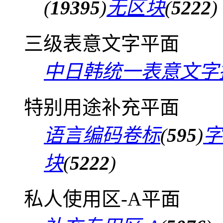
(
19395
)
无区块
(
5222
)
三级表意文字平面
中日韩统一表意文字
特别用途补充平面
语言编码卷标
(
595
)
字
块
(
5222
)
私人使用区-A平面