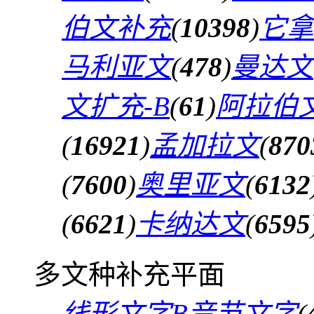
伯文补充
(
10398
)
它拿
马利亚文
(
478
)
曼达文
文扩充-B
(
61
)
阿拉伯文
(
16921
)
孟加拉文
(
870
(
7600
)
奥里亚文
(
6132
(
6621
)
卡纳达文
(
6595
多文种补充平面
线形文字B音节文字
(