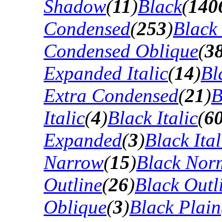
Shadow
(
11
)
Black
(
140
Condensed
(
253
)
Black
Condensed Oblique
(
3
Expanded Italic
(
14
)
Bl
Extra Condensed
(
21
)
B
Italic
(
4
)
Black Italic
(
6
Expanded
(
3
)
Black Ital
Narrow
(
15
)
Black Nor
Outline
(
26
)
Black Outli
Oblique
(
3
)
Black Plain