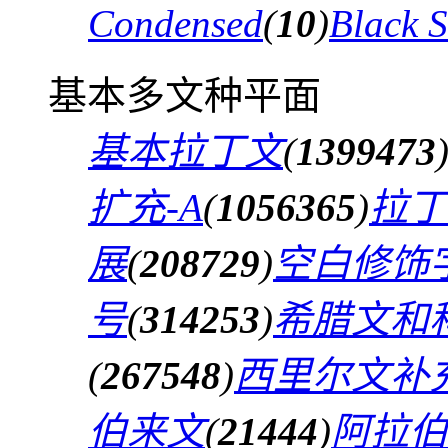
Condensed
(
10
)
Black 
基本多文种平面
基本拉丁文
(
1399473
扩充-A
(
1056365
)
拉丁
展
(
208729
)
空白修饰
号
(
314253
)
希腊文和
(
267548
)
西里尔文补
伯来文
(
21444
)
阿拉伯