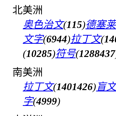
北美洲
奥色治文
(
115
)
德塞莱
文字
(
6944
)
拉丁文
(
14
(
10285
)
符号
(
1288437
南美洲
拉丁文
(
1401426
)
盲
字
(
4999
)