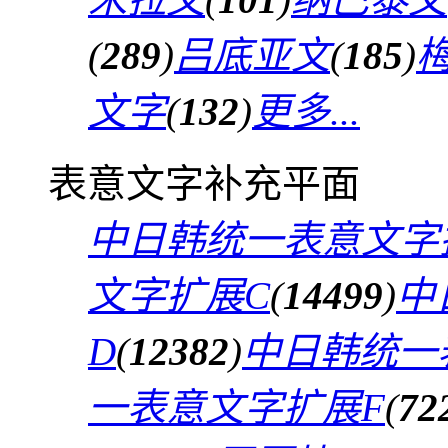
(
289
)
吕底亚文
(
185
)
文字
(
132
)
更多...
表意文字补充平面
中日韩统一表意文字
文字扩展C
(
14499
)
中
D
(
12382
)
中日韩统一
一表意文字扩展F
(
72