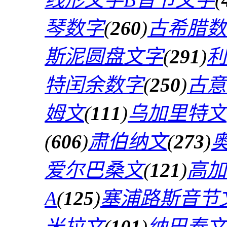
琴数字
(
260
)
古希腊数
斯泥圆盘文字
(
291
)
利
特闰余数字
(
250
)
古意
姆文
(
111
)
乌加里特文
(
606
)
肃伯纳文
(
273
)
爱尔巴桑文
(
121
)
高加
A
(
125
)
塞浦路斯音节
米拉文
(
101
)
纳巴泰文