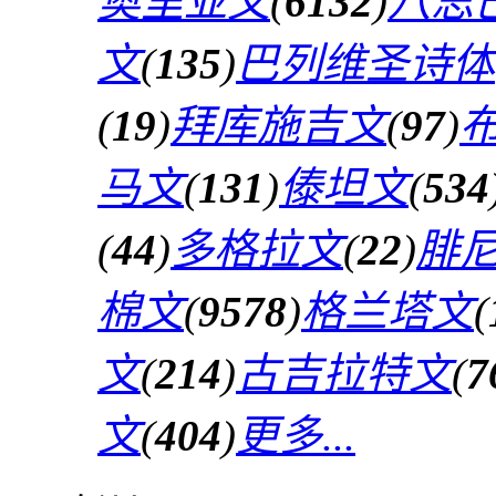
奥里亚文
(
6132
)
八思
文
(
135
)
巴列维圣诗体
(
19
)
拜库施吉文
(
97
)
马文
(
131
)
傣坦文
(
534
(
44
)
多格拉文
(
22
)
腓
棉文
(
9578
)
格兰塔文
(
文
(
214
)
古吉拉特文
(
7
文
(
404
)
更多...