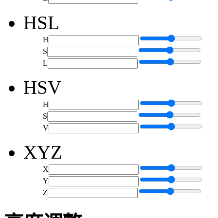
HSL
H
S
L
HSV
H
S
V
XYZ
X
Y
Z