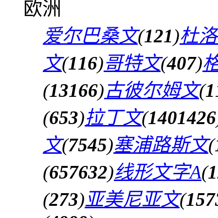
欧洲
爱尔巴桑文
(
121
)
杜洛
文
(
116
)
哥特文
(
407
)
(
13166
)
古彼尔姆文
(
1
(
653
)
拉丁文
(
1401426
文
(
7545
)
塞浦路斯文
(
(
657632
)
线形文字A
(
1
(
273
)
亚美尼亚文
(
157