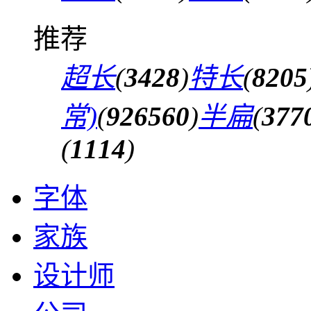
推荐
超长
(
3428
)
特长
(
8205
常)
(
926560
)
半扁
(
377
(
1114
)
字体
家族
设计师