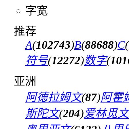
字宽
推荐
A
(
102743
)
B
(
88688
)
C
(
符号
(
12272
)
数字
(
101
亚洲
阿德拉姆文
(
87
)
阿霍
斯陀文
(
204
)
爱林觅文