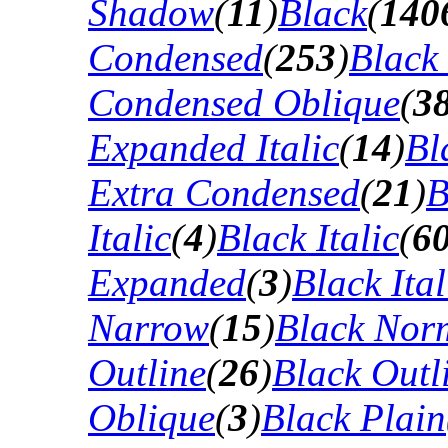
Shadow
(
11
)
Black
(
140
Condensed
(
253
)
Black
Condensed Oblique
(
3
Expanded Italic
(
14
)
Bl
Extra Condensed
(
21
)
B
Italic
(
4
)
Black Italic
(
6
Expanded
(
3
)
Black Ital
Narrow
(
15
)
Black Nor
Outline
(
26
)
Black Outli
Oblique
(
3
)
Black Plain