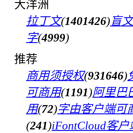
大洋洲
拉丁文
(
1401426
)
盲
字
(
4999
)
推荐
商用须授权
(
931646
)
可商用
(
1191
)
阿里巴
用
(
72
)
字由客户端可
(
241
)
iFontCloud