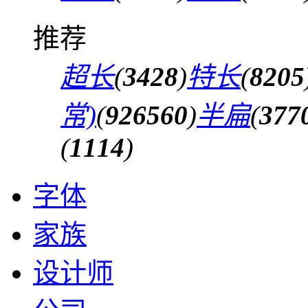
推荐
超长
(
3428
)
特长
(
8205
常)
(
926560
)
半扁
(
377
(
1114
)
字体
家族
设计师