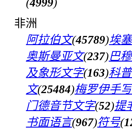
(
4999
)
非洲
阿拉伯文
(
45789
)
埃塞
奥斯曼亚文
(
237
)
巴穆
及象形文字
(
163
)
科普
文
(
25484
)
梅罗伊手写
门德音节文字
(
52
)
提
书面语言
(
967
)
符号
(
1