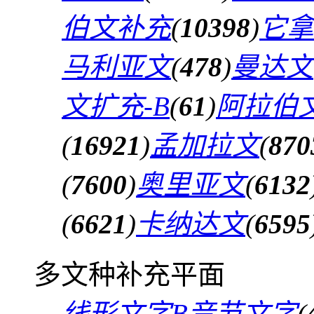
伯文补充
(
10398
)
它拿
马利亚文
(
478
)
曼达文
文扩充-B
(
61
)
阿拉伯文
(
16921
)
孟加拉文
(
870
(
7600
)
奥里亚文
(
6132
(
6621
)
卡纳达文
(
6595
多文种补充平面
线形文字B音节文字
(