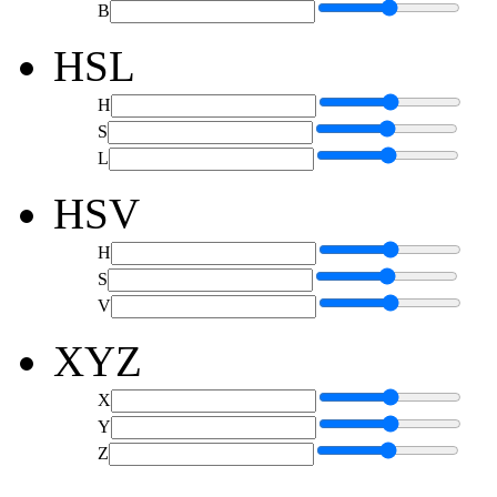
B
HSL
H
S
L
HSV
H
S
V
XYZ
X
Y
Z