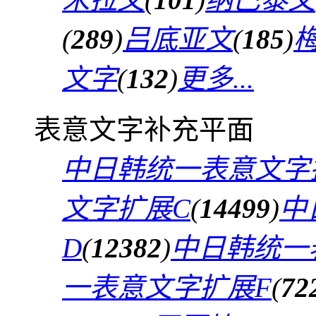
(
289
)
吕底亚文
(
185
)
文字
(
132
)
更多...
表意文字补充平面
中日韩统一表意文字
文字扩展C
(
14499
)
中
D
(
12382
)
中日韩统一
一表意文字扩展F
(
72