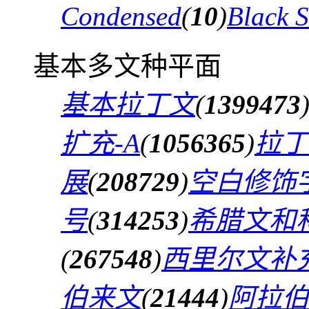
Condensed
(
10
)
Black 
基本多文种平面
基本拉丁文
(
1399473
扩充-A
(
1056365
)
拉丁
展
(
208729
)
空白修饰
号
(
314253
)
希腊文和
(
267548
)
西里尔文补
伯来文
(
21444
)
阿拉伯