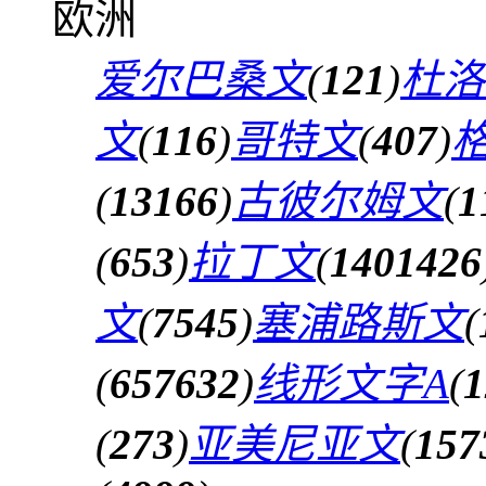
欧洲
爱尔巴桑文
(
121
)
杜洛
文
(
116
)
哥特文
(
407
)
(
13166
)
古彼尔姆文
(
1
(
653
)
拉丁文
(
1401426
文
(
7545
)
塞浦路斯文
(
(
657632
)
线形文字A
(
1
(
273
)
亚美尼亚文
(
157