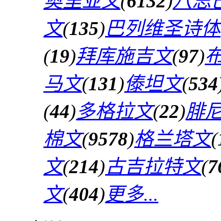
奥里亚文
(
6132
)
八思
文
(
135
)
巴列维圣诗体
(
19
)
拜库施吉文
(
97
)
马文
(
131
)
傣坦文
(
534
(
44
)
多格拉文
(
22
)
腓
棉文
(
9578
)
格兰塔文
(
文
(
214
)
古吉拉特文
(
7
文
(
404
)
更多...