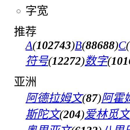
字宽
推荐
A
(
102743
)
B
(
88688
)
C
(
符号
(
12272
)
数字
(
101
亚洲
阿德拉姆文
(
87
)
阿霍
斯陀文
(
204
)
爱林觅文