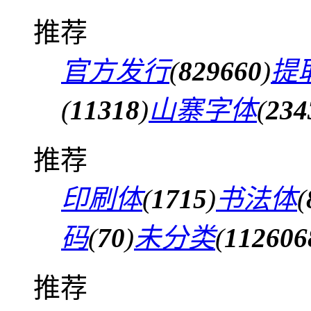
推荐
官方发行
(
829660
)
提
(
11318
)
山寨字体
(
234
推荐
印刷体
(
1715
)
书法体
(
码
(
70
)
未分类
(
112606
推荐