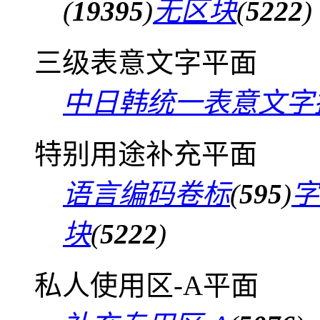
(
19395
)
无区块
(
5222
)
三级表意文字平面
中日韩统一表意文字
特别用途补充平面
语言编码卷标
(
595
)
字
块
(
5222
)
私人使用区-A平面