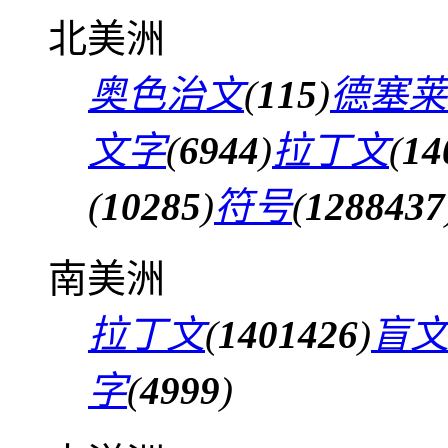
北美洲
奥色治文
(
115
)
德塞莱
文字
(
6944
)
拉丁文
(
14
(
10285
)
符号
(
1288437
南美洲
拉丁文
(
1401426
)
盲
字
(
4999
)