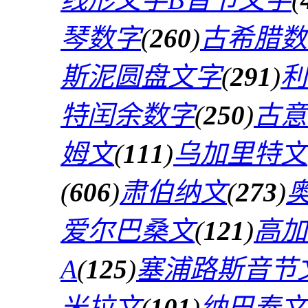
琴数字
(
260
)
古希腊数
斯泥圆盘文字
(
291
)
利
特闰余数字
(
250
)
古意
姆文
(
111
)
乌加里特文
(
606
)
肃伯纳文
(
273
)
爱尔巴桑文
(
121
)
高加
A
(
125
)
塞浦路斯音节
米拉文
(
101
)
纳巴泰文