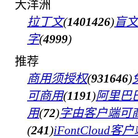
大洋洲
拉丁文
(
1401426
)
盲
字
(
4999
)
推荐
商用须授权
(
931646
)
可商用
(
1191
)
阿里巴
用
(
72
)
字由客户端可
(
241
)
iFontCloud