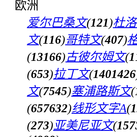
欧洲
爱尔巴桑文
(
121
)
杜洛
文
(
116
)
哥特文
(
407
)
(
13166
)
古彼尔姆文
(
1
(
653
)
拉丁文
(
1401426
文
(
7545
)
塞浦路斯文
(
(
657632
)
线形文字A
(
1
(
273
)
亚美尼亚文
(
157