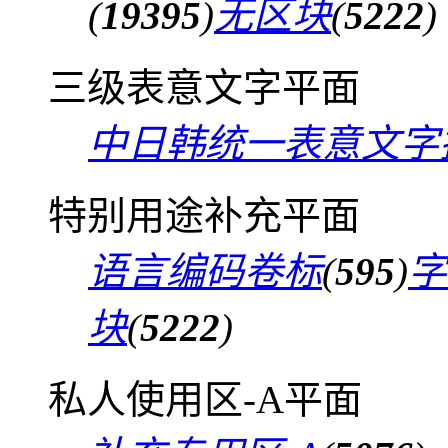
(
19395
)
无区块
(
5222
)
三级表意文字平面
中日韩统一表意文字
特别用途补充平面
语言编码卷标
(
595
)
字
块
(
5222
)
私人使用区-A平面