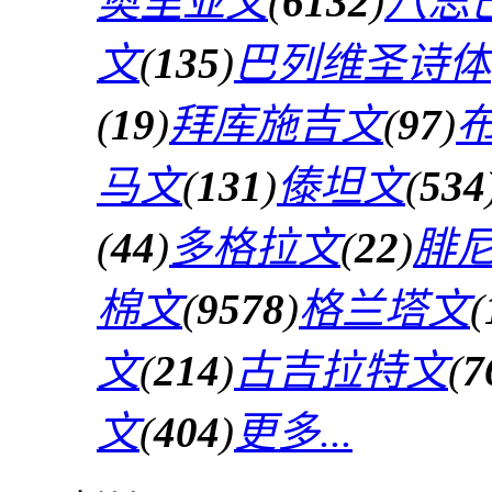
奥里亚文
(
6132
)
八思
文
(
135
)
巴列维圣诗体
(
19
)
拜库施吉文
(
97
)
马文
(
131
)
傣坦文
(
534
(
44
)
多格拉文
(
22
)
腓
棉文
(
9578
)
格兰塔文
(
文
(
214
)
古吉拉特文
(
7
文
(
404
)
更多...