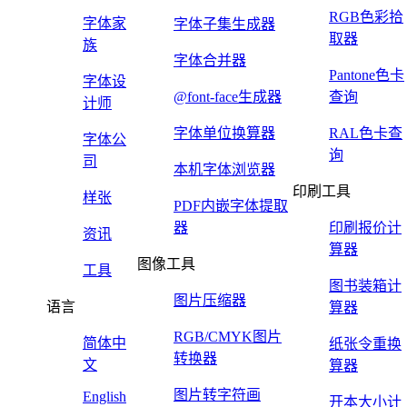
RGB色彩拾
字体家
字体子集生成器
取器
族
字体合并器
Pantone色卡
字体设
@font-face生成器
查询
计师
字体单位换算器
RAL色卡查
字体公
询
司
本机字体浏览器
印刷工具
样张
PDF内嵌字体提取
器
印刷报价计
资讯
算器
图像工具
工具
图书装箱计
图片压缩器
语言
算器
RGB/CMYK图片
简体中
纸张令重换
转换器
文
算器
图片转字符画
English
开本大小计