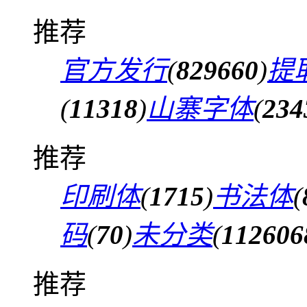
推荐
官方发行
(
829660
)
提
(
11318
)
山寨字体
(
234
推荐
印刷体
(
1715
)
书法体
(
码
(
70
)
未分类
(
112606
推荐