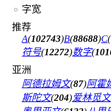
字宽
推荐
A
(
102743
)
B
(
88688
)
C
(
符号
(
12272
)
数字
(
101
亚洲
阿德拉姆文
(
87
)
阿霍
斯陀文
(
204
)
爱林觅文