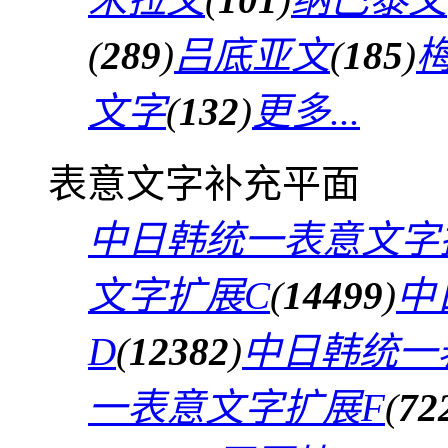
(
289
)
吕底亚文
(
185
)
文字
(
132
)
更多...
表意文字补充平面
中日韩统一表意文字
文字扩展C
(
14499
)
中
D
(
12382
)
中日韩统一
一表意文字扩展F
(
72