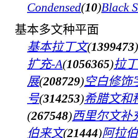
Condensed
(
10
)
Black 
基本多文种平面
基本拉丁文
(
1399473
扩充-A
(
1056365
)
拉丁
展
(
208729
)
空白修饰
号
(
314253
)
希腊文和
(
267548
)
西里尔文补
伯来文
(
21444
)
阿拉伯