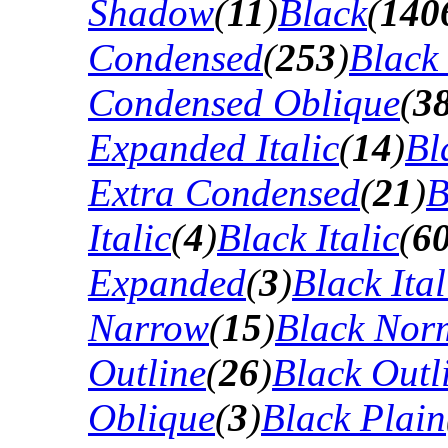
Shadow
(
11
)
Black
(
140
Condensed
(
253
)
Black
Condensed Oblique
(
3
Expanded Italic
(
14
)
Bl
Extra Condensed
(
21
)
B
Italic
(
4
)
Black Italic
(
6
Expanded
(
3
)
Black Ital
Narrow
(
15
)
Black Nor
Outline
(
26
)
Black Outli
Oblique
(
3
)
Black Plain