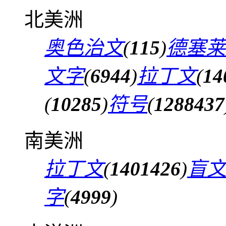
北美洲
奥色治文
(
115
)
德塞莱
文字
(
6944
)
拉丁文
(
14
(
10285
)
符号
(
1288437
南美洲
拉丁文
(
1401426
)
盲
字
(
4999
)