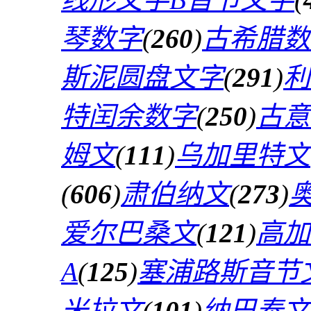
琴数字
(
260
)
古希腊数
斯泥圆盘文字
(
291
)
利
特闰余数字
(
250
)
古意
姆文
(
111
)
乌加里特文
(
606
)
肃伯纳文
(
273
)
爱尔巴桑文
(
121
)
高加
A
(
125
)
塞浦路斯音节
米拉文
(
101
)
纳巴泰文