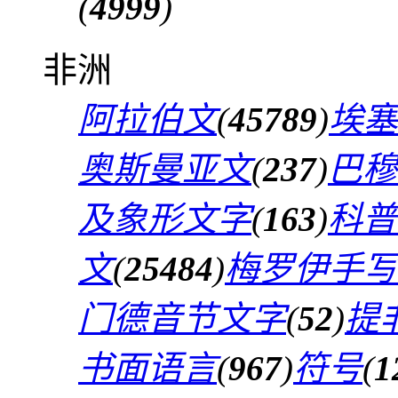
(
4999
)
非洲
阿拉伯文
(
45789
)
埃塞
奥斯曼亚文
(
237
)
巴穆
及象形文字
(
163
)
科普
文
(
25484
)
梅罗伊手写
门德音节文字
(
52
)
提
书面语言
(
967
)
符号
(
1