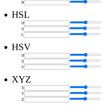
B
HSL
H
S
L
HSV
H
S
V
XYZ
X
Y
Z