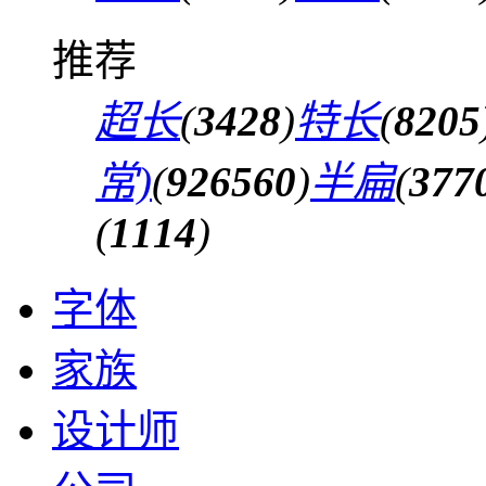
推荐
超长
(
3428
)
特长
(
8205
常)
(
926560
)
半扁
(
377
(
1114
)
字体
家族
设计师