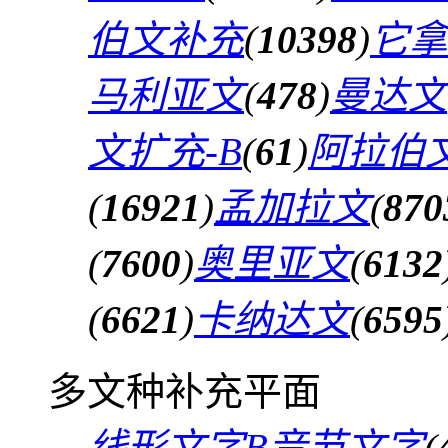
伯文补充
(
10398
)
它拿
马利亚文
(
478
)
曼达文
文扩充-B
(
61
)
阿拉伯文
(
16921
)
孟加拉文
(
870
(
7600
)
奥里亚文
(
6132
(
6621
)
卡纳达文
(
6595
多文种补充平面
线形文字B音节文字
(