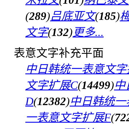
(
289
)
吕底亚文
(
185
)
文字
(
132
)
更多...
表意文字补充平面
中日韩统一表意文字
文字扩展C
(
14499
)
中
D
(
12382
)
中日韩统一
一表意文字扩展F
(
72