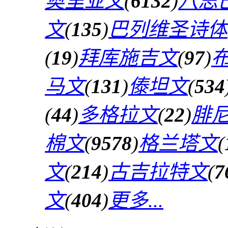
奥里亚文
(
6132
)
八思
文
(
135
)
巴列维圣诗体
(
19
)
拜库施吉文
(
97
)
马文
(
131
)
傣坦文
(
534
(
44
)
多格拉文
(
22
)
腓
棉文
(
9578
)
格兰塔文
(
文
(
214
)
古吉拉特文
(
7
文
(
404
)
更多...