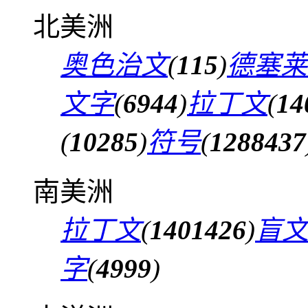
北美洲
奥色治文
(
115
)
德塞莱
文字
(
6944
)
拉丁文
(
14
(
10285
)
符号
(
1288437
南美洲
拉丁文
(
1401426
)
盲
字
(
4999
)