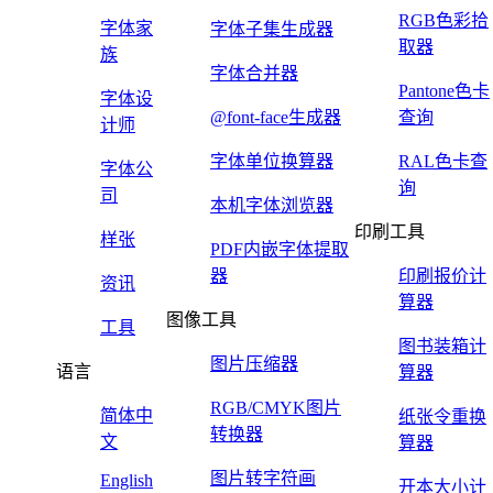
RGB色彩拾
字体家
字体子集生成器
取器
族
字体合并器
Pantone色卡
字体设
@font-face生成器
查询
计师
字体单位换算器
RAL色卡查
字体公
询
司
本机字体浏览器
印刷工具
样张
PDF内嵌字体提取
器
印刷报价计
资讯
算器
图像工具
工具
图书装箱计
图片压缩器
语言
算器
RGB/CMYK图片
简体中
纸张令重换
转换器
文
算器
图片转字符画
English
开本大小计