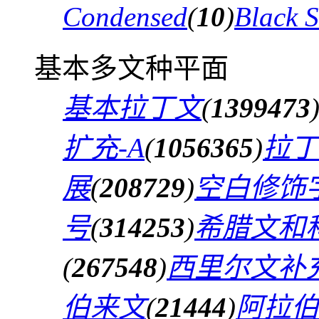
Condensed
(
10
)
Black 
基本多文种平面
基本拉丁文
(
1399473
扩充-A
(
1056365
)
拉丁
展
(
208729
)
空白修饰
号
(
314253
)
希腊文和
(
267548
)
西里尔文补
伯来文
(
21444
)
阿拉伯