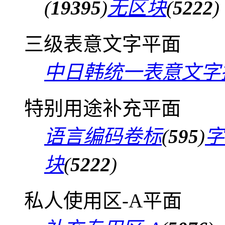
(
19395
)
无区块
(
5222
)
三级表意文字平面
中日韩统一表意文字
特别用途补充平面
语言编码卷标
(
595
)
字
块
(
5222
)
私人使用区-A平面