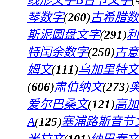
琴数字
(
260
)
古希腊数
斯泥圆盘文字
(
291
)
利
特闰余数字
(
250
)
古意
姆文
(
111
)
乌加里特文
(
606
)
肃伯纳文
(
273
)
爱尔巴桑文
(
121
)
高加
A
(
125
)
塞浦路斯音节
米拉文
(
101
)
纳巴泰文