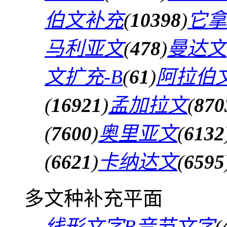
伯文补充
(
10398
)
它拿
马利亚文
(
478
)
曼达文
文扩充-B
(
61
)
阿拉伯文
(
16921
)
孟加拉文
(
870
(
7600
)
奥里亚文
(
6132
(
6621
)
卡纳达文
(
6595
多文种补充平面
线形文字B音节文字
(