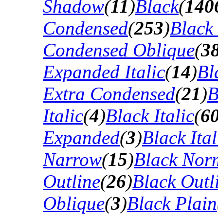
Shadow
(
11
)
Black
(
140
Condensed
(
253
)
Black
Condensed Oblique
(
3
Expanded Italic
(
14
)
Bl
Extra Condensed
(
21
)
B
Italic
(
4
)
Black Italic
(
6
Expanded
(
3
)
Black Ital
Narrow
(
15
)
Black Nor
Outline
(
26
)
Black Outli
Oblique
(
3
)
Black Plain