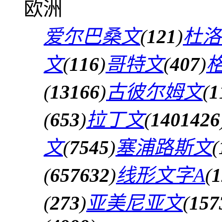
欧洲
爱尔巴桑文
(
121
)
杜洛
文
(
116
)
哥特文
(
407
)
(
13166
)
古彼尔姆文
(
1
(
653
)
拉丁文
(
1401426
文
(
7545
)
塞浦路斯文
(
(
657632
)
线形文字A
(
1
(
273
)
亚美尼亚文
(
157