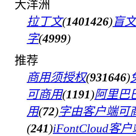
大洋洲
拉丁文
(
1401426
)
盲
字
(
4999
)
推荐
商用须授权
(
931646
)
可商用
(
1191
)
阿里巴
用
(
72
)
字由客户端可
(
241
)
iFontCloud