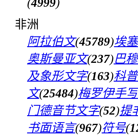
(
4999
)
非洲
阿拉伯文
(
45789
)
埃塞
奥斯曼亚文
(
237
)
巴穆
及象形文字
(
163
)
科普
文
(
25484
)
梅罗伊手写
门德音节文字
(
52
)
提
书面语言
(
967
)
符号
(
1