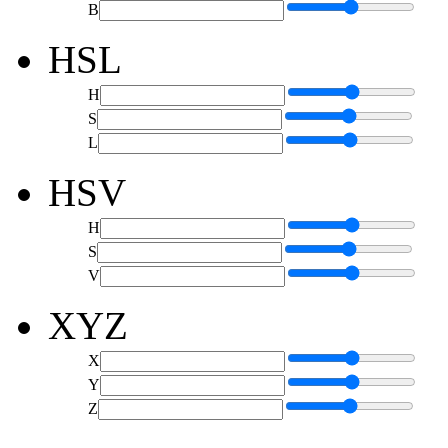
B
HSL
H
S
L
HSV
H
S
V
XYZ
X
Y
Z