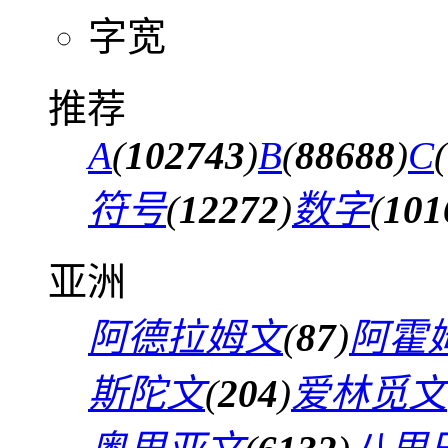
字宽
推荐
A
(
102743
)
B
(
88688
)
C
(
符号
(
12272
)
数字
(
101
亚洲
阿德拉姆文
(
87
)
阿霍
斯陀文
(
204
)
爱林觅文