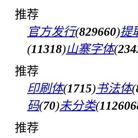
推荐
官方发行
(
829660
)
提
(
11318
)
山寨字体
(
234
推荐
印刷体
(
1715
)
书法体
(
码
(
70
)
未分类
(
112606
推荐