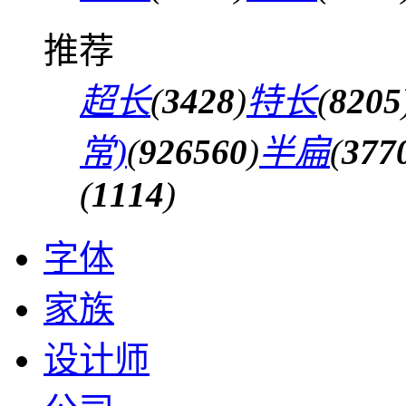
推荐
超长
(
3428
)
特长
(
8205
常)
(
926560
)
半扁
(
377
(
1114
)
字体
家族
设计师