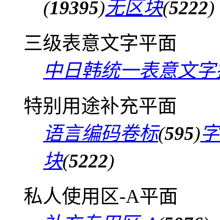
(
19395
)
无区块
(
5222
)
三级表意文字平面
中日韩统一表意文字
特别用途补充平面
语言编码卷标
(
595
)
字
块
(
5222
)
私人使用区-A平面