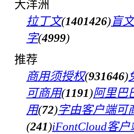
大洋洲
拉丁文
(
1401426
)
盲
字
(
4999
)
推荐
商用须授权
(
931646
)
可商用
(
1191
)
阿里巴
用
(
72
)
字由客户端可
(
241
)
iFontCloud