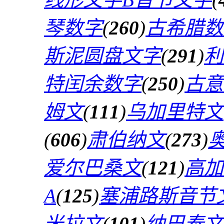
琴数字
(
260
)
古希腊数
斯泥圆盘文字
(
291
)
利
特闰余数字
(
250
)
古意
姆文
(
111
)
乌加里特文
(
606
)
肃伯纳文
(
273
)
爱尔巴桑文
(
121
)
高加
A
(
125
)
塞浦路斯音节
米拉文
(
101
)
纳巴泰文