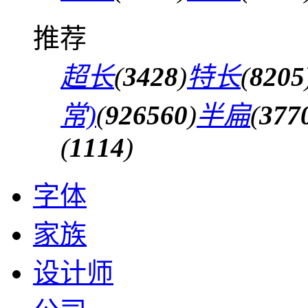
推荐
超长
(
3428
)
特长
(
8205
常)
(
926560
)
半扁
(
377
(
1114
)
字体
家族
设计师