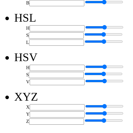
B
HSL
H
S
L
HSV
H
S
V
XYZ
X
Y
Z