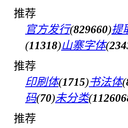
推荐
官方发行
(
829660
)
提
(
11318
)
山寨字体
(
234
推荐
印刷体
(
1715
)
书法体
(
码
(
70
)
未分类
(
112606
推荐