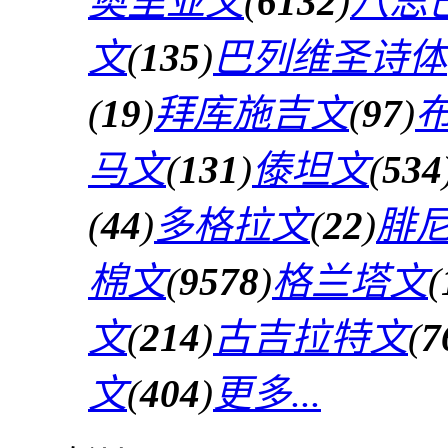
奥里亚文
(
6132
)
八思
文
(
135
)
巴列维圣诗体
(
19
)
拜库施吉文
(
97
)
马文
(
131
)
傣坦文
(
534
(
44
)
多格拉文
(
22
)
腓
棉文
(
9578
)
格兰塔文
(
文
(
214
)
古吉拉特文
(
7
文
(
404
)
更多...