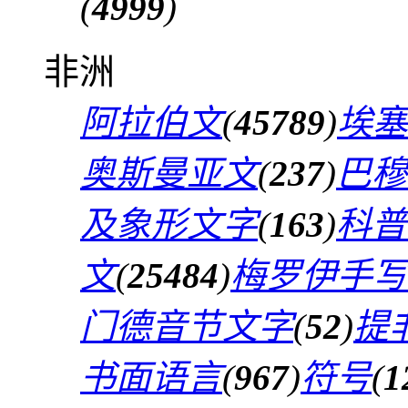
(
4999
)
非洲
阿拉伯文
(
45789
)
埃塞
奥斯曼亚文
(
237
)
巴穆
及象形文字
(
163
)
科普
文
(
25484
)
梅罗伊手写
门德音节文字
(
52
)
提
书面语言
(
967
)
符号
(
1