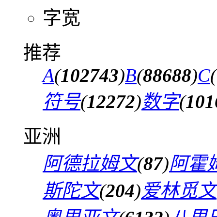
字宽
推荐
A
(
102743
)
B
(
88688
)
C
(
符号
(
12272
)
数字
(
101
亚洲
阿德拉姆文
(
87
)
阿霍
斯陀文
(
204
)
爱林觅文