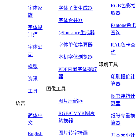
RGB色彩拾
字体家
字体子集生成器
取器
族
字体合并器
Pantone色卡
字体设
@font-face生成器
查询
计师
字体单位换算器
RAL色卡查
字体公
询
司
本机字体浏览器
印刷工具
样张
PDF内嵌字体提取
器
印刷报价计
资讯
算器
图像工具
工具
图书装箱计
图片压缩器
语言
算器
RGB/CMYK图片
简体中
纸张令重换
转换器
文
算器
图片转字符画
English
开本大小计