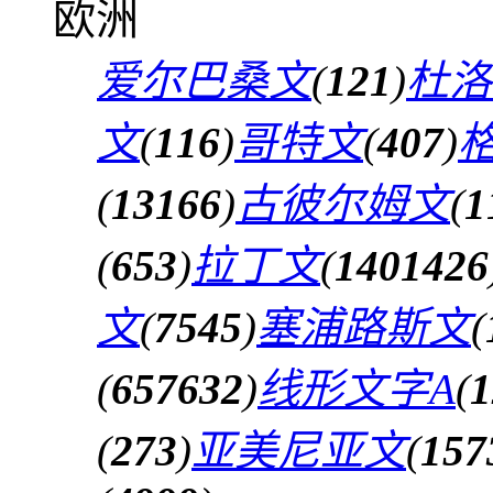
欧洲
爱尔巴桑文
(
121
)
杜洛
文
(
116
)
哥特文
(
407
)
(
13166
)
古彼尔姆文
(
1
(
653
)
拉丁文
(
1401426
文
(
7545
)
塞浦路斯文
(
(
657632
)
线形文字A
(
1
(
273
)
亚美尼亚文
(
157