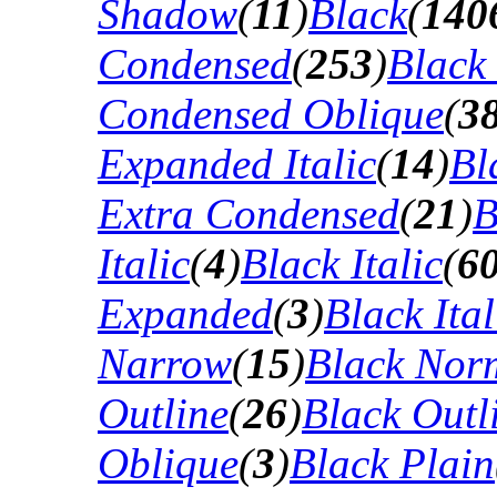
Shadow
(
11
)
Black
(
140
Condensed
(
253
)
Black
Condensed Oblique
(
3
Expanded Italic
(
14
)
Bl
Extra Condensed
(
21
)
B
Italic
(
4
)
Black Italic
(
6
Expanded
(
3
)
Black Ital
Narrow
(
15
)
Black Nor
Outline
(
26
)
Black Outli
Oblique
(
3
)
Black Plain