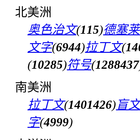
北美洲
奥色治文
(
115
)
德塞莱
文字
(
6944
)
拉丁文
(
14
(
10285
)
符号
(
1288437
南美洲
拉丁文
(
1401426
)
盲
字
(
4999
)