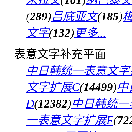
(
289
)
吕底亚文
(
185
)
文字
(
132
)
更多...
表意文字补充平面
中日韩统一表意文字
文字扩展C
(
14499
)
中
D
(
12382
)
中日韩统一
一表意文字扩展F
(
72