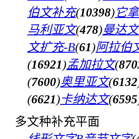
伯文补充
(
10398
)
它拿
马利亚文
(
478
)
曼达文
文扩充-B
(
61
)
阿拉伯文
(
16921
)
孟加拉文
(
870
(
7600
)
奥里亚文
(
6132
(
6621
)
卡纳达文
(
6595
多文种补充平面
线形文字B音节文字
(