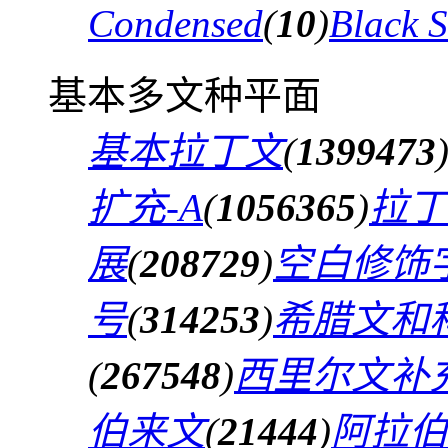
Condensed
(
10
)
Black 
基本多文种平面
基本拉丁文
(
1399473
扩充-A
(
1056365
)
拉丁
展
(
208729
)
空白修饰
号
(
314253
)
希腊文和
(
267548
)
西里尔文补
伯来文
(
21444
)
阿拉伯