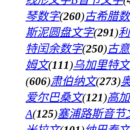
琴数字
(
260
)
古希腊数
斯泥圆盘文字
(
291
)
利
特闰余数字
(
250
)
古意
姆文
(
111
)
乌加里特文
(
606
)
肃伯纳文
(
273
)
爱尔巴桑文
(
121
)
高加
A
(
125
)
塞浦路斯音节
米拉文
(
101
)
纳巴泰文