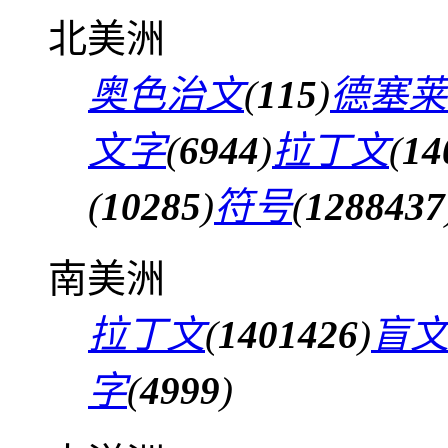
北美洲
奥色治文
(
115
)
德塞莱
文字
(
6944
)
拉丁文
(
14
(
10285
)
符号
(
1288437
南美洲
拉丁文
(
1401426
)
盲
字
(
4999
)