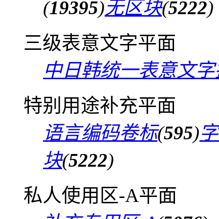
(
19395
)
无区块
(
5222
)
三级表意文字平面
中日韩统一表意文字
特别用途补充平面
语言编码卷标
(
595
)
字
块
(
5222
)
私人使用区-A平面