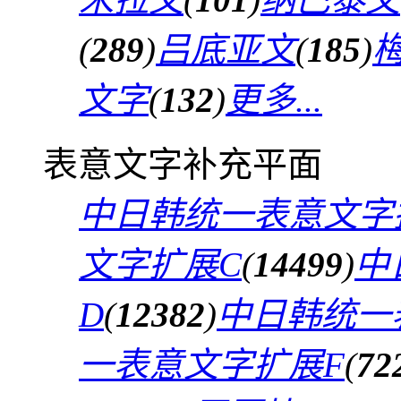
(
289
)
吕底亚文
(
185
)
文字
(
132
)
更多...
表意文字补充平面
中日韩统一表意文字
文字扩展C
(
14499
)
中
D
(
12382
)
中日韩统一
一表意文字扩展F
(
72