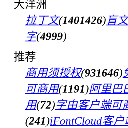
大洋洲
拉丁文
(
1401426
)
盲
字
(
4999
)
推荐
商用须授权
(
931646
)
可商用
(
1191
)
阿里巴
用
(
72
)
字由客户端可
(
241
)
iFontCloud