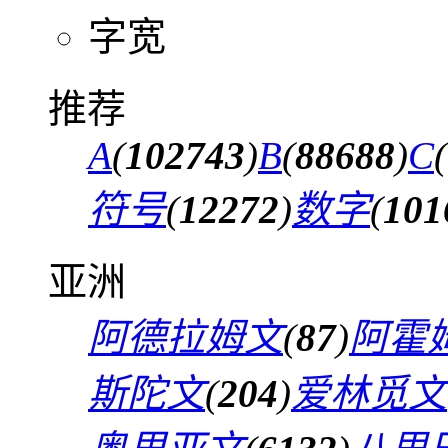
字宽
推荐
A
(
102743
)
B
(
88688
)
C
(
符号
(
12272
)
数字
(
101
亚洲
阿德拉姆文
(
87
)
阿霍
斯陀文
(
204
)
爱林觅文