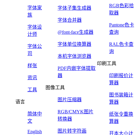
RGB色彩拾
字体家
字体子集生成器
取器
族
字体合并器
Pantone色卡
字体设
@font-face生成器
查询
计师
字体单位换算器
RAL色卡查
字体公
询
司
本机字体浏览器
印刷工具
样张
PDF内嵌字体提取
器
印刷报价计
资讯
算器
图像工具
工具
图书装箱计
图片压缩器
语言
算器
RGB/CMYK图片
简体中
纸张令重换
转换器
文
算器
图片转字符画
English
开本大小计