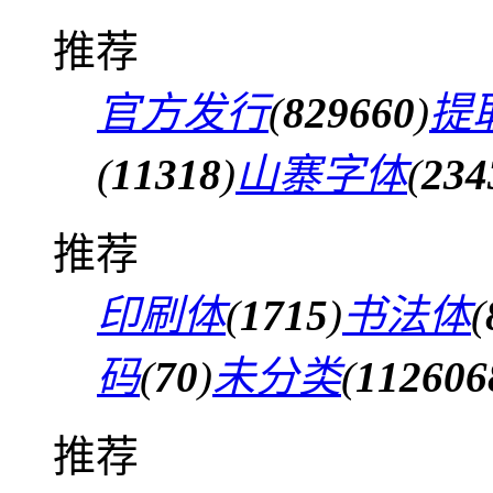
推荐
官方发行
(
829660
)
提
(
11318
)
山寨字体
(
234
推荐
印刷体
(
1715
)
书法体
(
码
(
70
)
未分类
(
112606
推荐