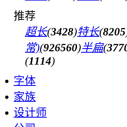
推荐
超长
(
3428
)
特长
(
8205
常)
(
926560
)
半扁
(
377
(
1114
)
字体
家族
设计师