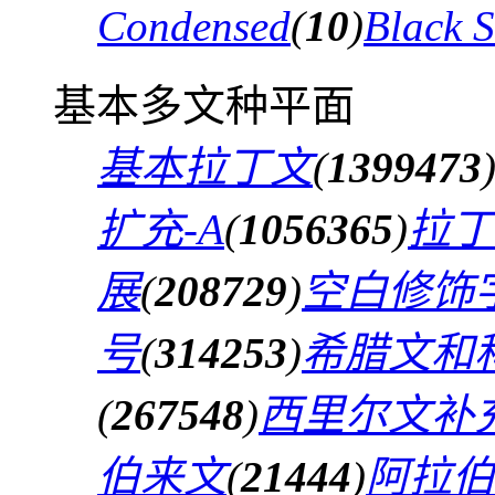
Condensed
(
10
)
Black 
基本多文种平面
基本拉丁文
(
1399473
扩充-A
(
1056365
)
拉丁
展
(
208729
)
空白修饰
号
(
314253
)
希腊文和
(
267548
)
西里尔文补
伯来文
(
21444
)
阿拉伯