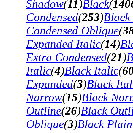
Shadow
(
11
)
Black
(
140
Condensed
(
253
)
Black
Condensed Oblique
(
3
Expanded Italic
(
14
)
Bl
Extra Condensed
(
21
)
B
Italic
(
4
)
Black Italic
(
6
Expanded
(
3
)
Black Ital
Narrow
(
15
)
Black Nor
Outline
(
26
)
Black Outli
Oblique
(
3
)
Black Plain