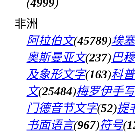
(
4999
)
非洲
阿拉伯文
(
45789
)
埃塞
奥斯曼亚文
(
237
)
巴穆
及象形文字
(
163
)
科普
文
(
25484
)
梅罗伊手写
门德音节文字
(
52
)
提
书面语言
(
967
)
符号
(
1