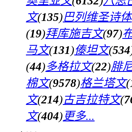
奥里亚文
(
6132
)
八思
文
(
135
)
巴列维圣诗体
(
19
)
拜库施吉文
(
97
)
马文
(
131
)
傣坦文
(
534
(
44
)
多格拉文
(
22
)
腓
棉文
(
9578
)
格兰塔文
(
文
(
214
)
古吉拉特文
(
7
文
(
404
)
更多...