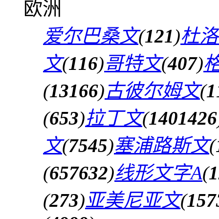
欧洲
爱尔巴桑文
(
121
)
杜洛
文
(
116
)
哥特文
(
407
)
(
13166
)
古彼尔姆文
(
1
(
653
)
拉丁文
(
1401426
文
(
7545
)
塞浦路斯文
(
(
657632
)
线形文字A
(
1
(
273
)
亚美尼亚文
(
157