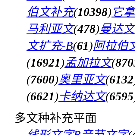
伯文补充
(
10398
)
它拿
马利亚文
(
478
)
曼达文
文扩充-B
(
61
)
阿拉伯文
(
16921
)
孟加拉文
(
870
(
7600
)
奥里亚文
(
6132
(
6621
)
卡纳达文
(
6595
多文种补充平面
线形文字B音节文字
(