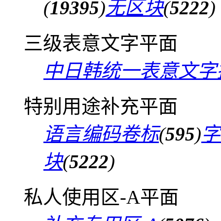
(
19395
)
无区块
(
5222
)
三级表意文字平面
中日韩统一表意文字
特别用途补充平面
语言编码卷标
(
595
)
字
块
(
5222
)
私人使用区-A平面