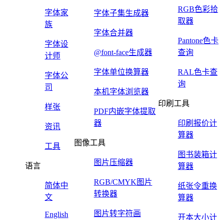
RGB色彩拾
字体家
字体子集生成器
取器
族
字体合并器
Pantone色卡
字体设
@font-face生成器
查询
计师
字体单位换算器
RAL色卡查
字体公
询
司
本机字体浏览器
印刷工具
样张
PDF内嵌字体提取
器
印刷报价计
资讯
算器
图像工具
工具
图书装箱计
图片压缩器
语言
算器
RGB/CMYK图片
简体中
纸张令重换
转换器
文
算器
图片转字符画
English
开本大小计