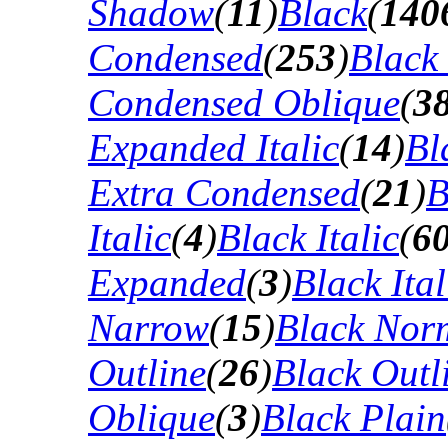
Shadow
(
11
)
Black
(
140
Condensed
(
253
)
Black
Condensed Oblique
(
3
Expanded Italic
(
14
)
Bl
Extra Condensed
(
21
)
B
Italic
(
4
)
Black Italic
(
6
Expanded
(
3
)
Black Ital
Narrow
(
15
)
Black Nor
Outline
(
26
)
Black Outli
Oblique
(
3
)
Black Plain