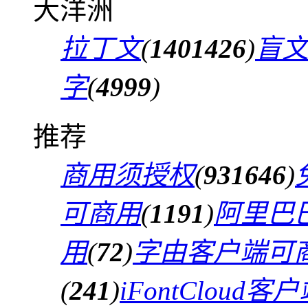
大洋洲
拉丁文
(
1401426
)
盲
字
(
4999
)
推荐
商用须授权
(
931646
)
可商用
(
1191
)
阿里巴
用
(
72
)
字由客户端可
(
241
)
iFontCloud