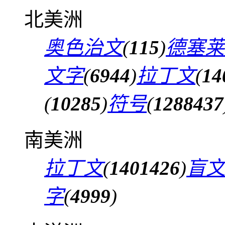
北美洲
奥色治文
(
115
)
德塞莱
文字
(
6944
)
拉丁文
(
14
(
10285
)
符号
(
1288437
南美洲
拉丁文
(
1401426
)
盲
字
(
4999
)