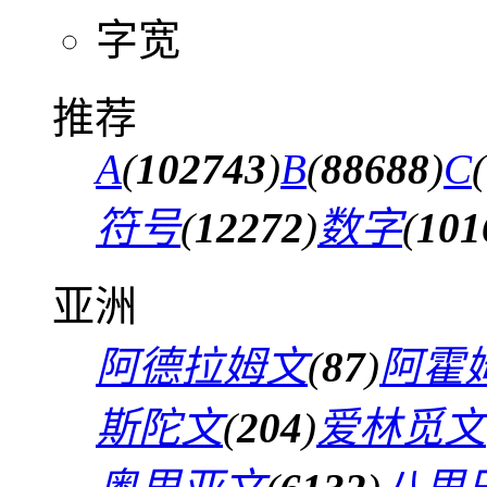
字宽
推荐
A
(
102743
)
B
(
88688
)
C
(
符号
(
12272
)
数字
(
101
亚洲
阿德拉姆文
(
87
)
阿霍
斯陀文
(
204
)
爱林觅文