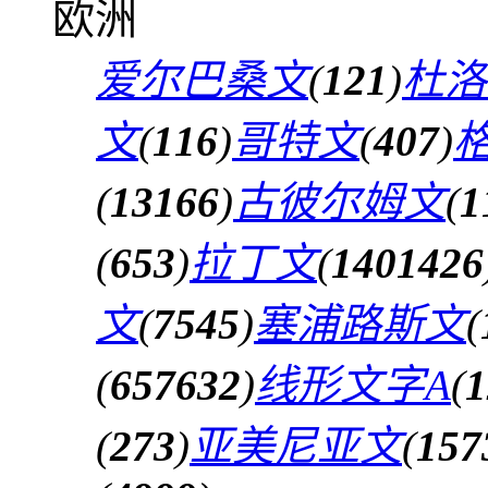
欧洲
爱尔巴桑文
(
121
)
杜洛
文
(
116
)
哥特文
(
407
)
(
13166
)
古彼尔姆文
(
1
(
653
)
拉丁文
(
1401426
文
(
7545
)
塞浦路斯文
(
(
657632
)
线形文字A
(
1
(
273
)
亚美尼亚文
(
157