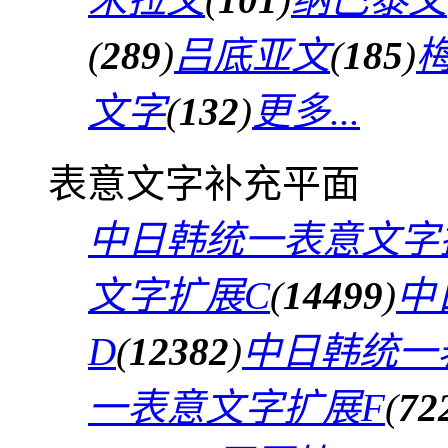
(
289
)
吕底亚文
(
185
)
文字
(
132
)
更多...
表意文字补充平面
中日韩统一表意文字
文字扩展C
(
14499
)
中
D
(
12382
)
中日韩统一
一表意文字扩展F
(
72