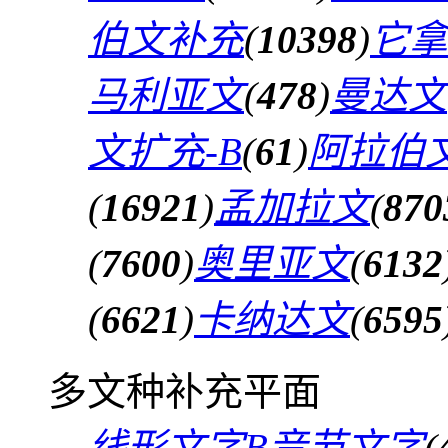
伯文补充
(
10398
)
它拿
马利亚文
(
478
)
曼达文
文扩充-B
(
61
)
阿拉伯文
(
16921
)
孟加拉文
(
870
(
7600
)
奥里亚文
(
6132
(
6621
)
卡纳达文
(
6595
多文种补充平面
线形文字B音节文字
(