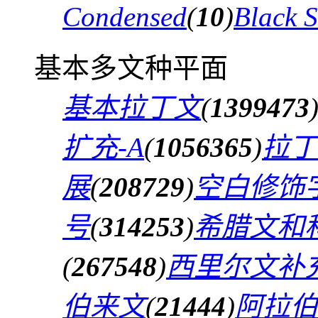
Condensed
(
10
)
Black 
基本多文种平面
基本拉丁文
(
1399473
扩充-A
(
1056365
)
拉丁
展
(
208729
)
空白修饰
号
(
314253
)
希腊文和
(
267548
)
西里尔文补
伯来文
(
21444
)
阿拉伯