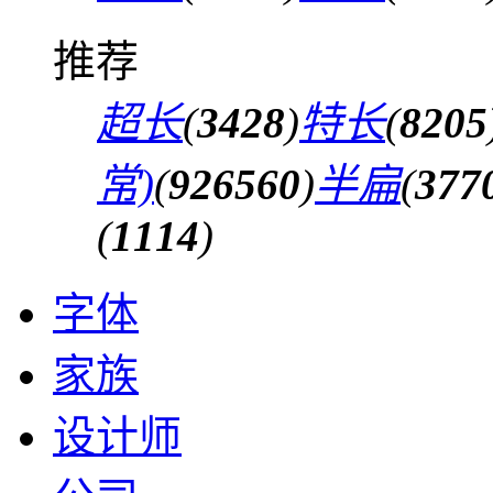
推荐
超长
(
3428
)
特长
(
8205
常)
(
926560
)
半扁
(
377
(
1114
)
字体
家族
设计师