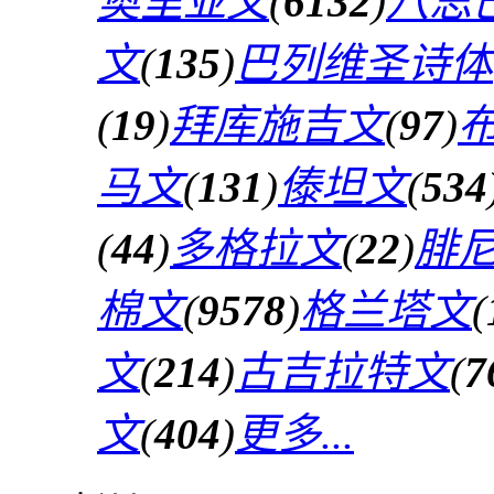
奥里亚文
(
6132
)
八思
文
(
135
)
巴列维圣诗体
(
19
)
拜库施吉文
(
97
)
马文
(
131
)
傣坦文
(
534
(
44
)
多格拉文
(
22
)
腓
棉文
(
9578
)
格兰塔文
(
文
(
214
)
古吉拉特文
(
7
文
(
404
)
更多...