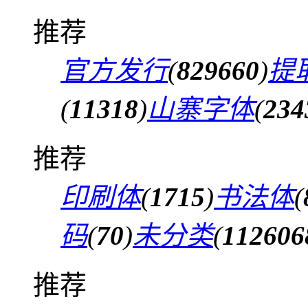
推荐
官方发行
(
829660
)
提
(
11318
)
山寨字体
(
234
推荐
印刷体
(
1715
)
书法体
(
码
(
70
)
未分类
(
112606
推荐