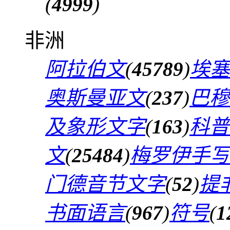
(
4999
)
非洲
阿拉伯文
(
45789
)
埃塞
奥斯曼亚文
(
237
)
巴穆
及象形文字
(
163
)
科普
文
(
25484
)
梅罗伊手写
门德音节文字
(
52
)
提
书面语言
(
967
)
符号
(
1